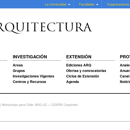
La Universidad
Facultades
Organizaciones
RQUITECTURA
INVESTIGACIÓN
EXTENSIÓN
PRO
Areas
Ediciones ARQ
Anale
Grupos
Ofertas y convocatorias
Anuar
Investigaciones Vigentes
Ciclos de Extensión
Canal
Centros y Recursos
Agenda
Notic
 | Workshops para Chile: ARQ UC + CIDERE Coquimbo