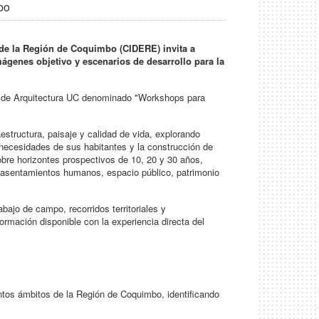
bo
o de la Región de Coquimbo (CIDERE) invita a
mágenes objetivo y escenarios de desarrollo para la
la de Arquitectura UC denominado "Workshops para
raestructura, paisaje y calidad de vida, explorando
 necesidades de sus habitantes y la construcción de
sobre horizontes prospectivos de 10, 20 y 30 años,
a, asentamientos humanos, espacio público, patrimonio
bajo de campo, recorridos territoriales y
ormación disponible con la experiencia directa del
intos ámbitos de la Región de Coquimbo, identificando