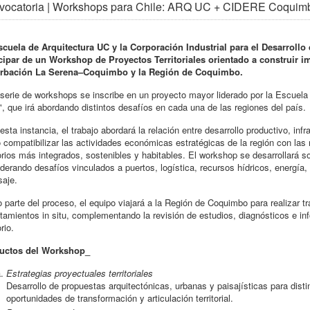
vocatoria | Workshops para Chile: ARQ UC + CIDERE Coquim
scuela de Arquitectura UC y la Corporación Industrial para el Desarroll
icipar de un Workshop de Proyectos Territoriales orientado a construir i
rbación La Serena–Coquimbo y la Región de Coquimbo.
serie de workshops se inscribe en un proyecto mayor liderado por la Escue
", que irá abordando distintos desafíos en cada una de las regiones del país.
esta instancia, el trabajo abordará la relación entre desarrollo productivo, inf
compatibilizar las actividades económicas estratégicas de la región con las
torios más integrados, sostenibles y habitables. El workshop se desarrollará 
derando desafíos vinculados a puertos, logística, recursos hídricos, energí
saje.
parte del proceso, el equipo viajará a la Región de Coquimbo para realizar tra
tamientos in situ, complementando la revisión de estudios, diagnósticos e inf
orio.
uctos del Workshop_
Estrategias proyectuales territoriales
Desarrollo de propuestas arquitectónicas, urbanas y paisajísticas para dist
oportunidades de transformación y articulación territorial.