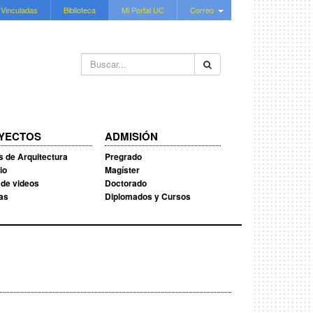
 Vinculadas
Biblioteca
Mi Portal UC
Correo
Buscar...
YECTOS
ADMISIÓN
s de Arquitectura
Pregrado
io
Magíster
 de videos
Doctorado
ias
Diplomados y Cursos