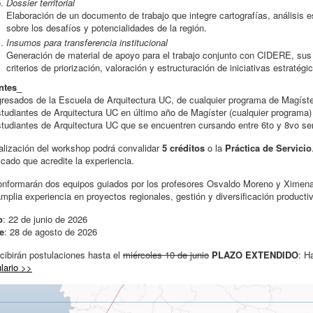
Dossier territorial
Elaboración de un documento de trabajo que integre cartografías, análisis e
sobre los desafíos y potencialidades de la región.
Insumos para transferencia institucional
Generación de material de apoyo para el trabajo conjunto con CIDERE, sus
criterios de priorización, valoración y estructuración de iniciativas estratégica
ntes_
gresados de la Escuela de Arquitectura UC, de cualquier programa de Magíst
studiantes de Arquitectura UC en último año de Magíster (cualquier programa)
studiantes de Arquitectura UC que se encuentren cursando entre 6to y 8vo s
alización del workshop podrá convalidar
5 créditos
o la
Práctica de Servicio
ficado que acredite la experiencia.
nformarán dos equipos guiados por los profesores Osvaldo Moreno y Ximena Ar
mplia experiencia en proyectos regionales, gestión y diversificación producti
o
: 22 de junio de 2026
e
: 28 de agosto de 2026
cibirán postulaciones hasta el
miércoles 10 de junio
PLAZO EXTENDIDO
: H
lario >>