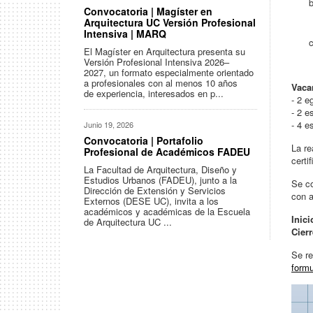
Convocatoria | Magíster en
Arquitectura UC Versión Profesional
Intensiva | MARQ
El Magíster en Arquitectura presenta su
Versión Profesional Intensiva 2026–
2027, un formato especialmente orientado
a profesionales con al menos 10 años
Vaca
de experiencia, interesados en p...
- 2 e
- 2 e
- 4 e
Junio 19, 2026
Convocatoria | Portafolio
La re
Profesional de Académicos FADEU
certi
La Facultad de Arquitectura, Diseño y
Estudios Urbanos (FADEU), junto a la
Se co
Dirección de Extensión y Servicios
con a
Externos (DESE UC), invita a los
académicos y académicas de la Escuela
Inici
de Arquitectura UC ...
Cierr
Se re
formu