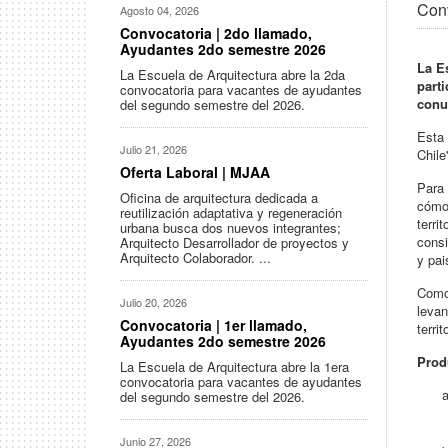
Con
Agosto 04, 2026
Convocatoria | 2do llamado,
Ayudantes 2do semestre 2026
La E
La Escuela de Arquitectura abre la 2da
part
convocatoria para vacantes de ayudantes
conu
del segundo semestre del 2026.
Esta 
Julio 21, 2026
Chile
Oferta Laboral | MJAA
Para 
Oficina de arquitectura dedicada a
cómo 
reutilización adaptativa y regeneración
terri
urbana busca dos nuevos integrantes;
consi
Arquitecto Desarrollador de proyectos y
Arquitecto Colaborador. ...
y pai
Como 
Julio 20, 2026
levan
Convocatoria | 1er llamado,
territ
Ayudantes 2do semestre 2026
Prod
La Escuela de Arquitectura abre la 1era
convocatoria para vacantes de ayudantes
del segundo semestre del 2026.
Junio 27, 2026