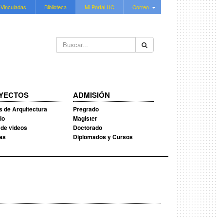
 Vinculadas
Biblioteca
Mi Portal UC
Correo
Buscar...
YECTOS
ADMISIÓN
s de Arquitectura
Pregrado
io
Magíster
 de videos
Doctorado
ias
Diplomados y Cursos