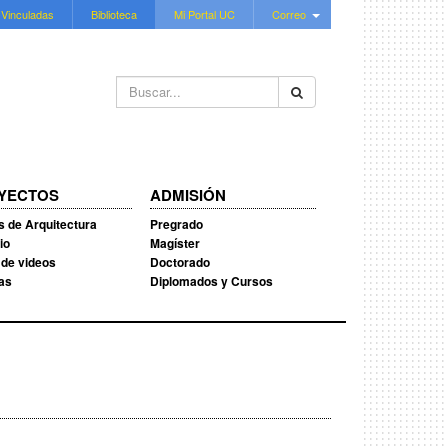
 Vinculadas
Biblioteca
Mi Portal UC
Correo
Buscar...
YECTOS
ADMISIÓN
s de Arquitectura
Pregrado
io
Magíster
 de videos
Doctorado
ias
Diplomados y Cursos