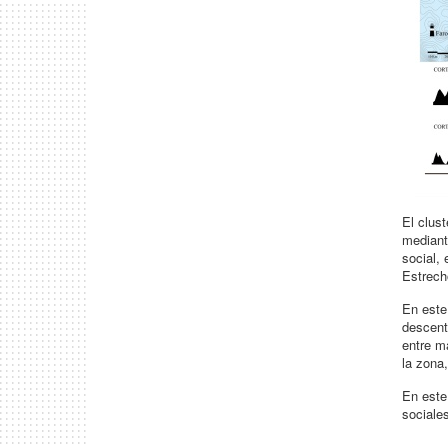
El clus
mediant
social,
Estrech
En este
descent
entre ma
la zona,
En este 
sociale