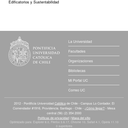
Edificatorios y Sustentabilidad
La Universidad
Facultades
Organizaciones
Bibliotecas
Mi Portal UC
Correo UC
2012 - Pontificia Universidad
Católica
de Chile - Campus Lo Contador. El
Comendador #1916, Providencia. Santiago - Chile -
¿Cómo llegar?
- Mesa
central (56) (2) 354 2000
Políticas de privacidad
|
Mapa del sitio
Optimizado para: Explorer 8.0, Firefox 3.6.17, Chrome 10, Safari 4.1, Opera 11.10
ó superiores