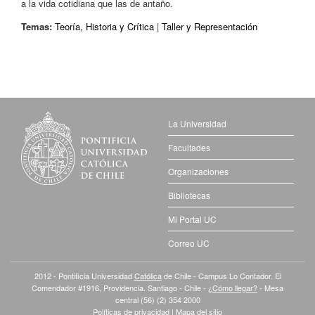
a la vida cotidiana que las de antaño.
Temas:
Teoría, Historia y Crítica
|
Taller y Representación
La Universidad
Facultades
Organizaciones
Bibliotecas
Mi Portal UC
Correo UC
2012 - Pontificia Universidad
Católica
de Chile - Campus Lo Contador. El
Comendador #1916, Providencia. Santiago - Chile -
¿Cómo llegar?
- Mesa
central (56) (2) 354 2000
Políticas de privacidad
|
Mapa del sitio