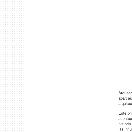
Arquite
abarcar
arquitec
Este pri
acontec
historia
las inf