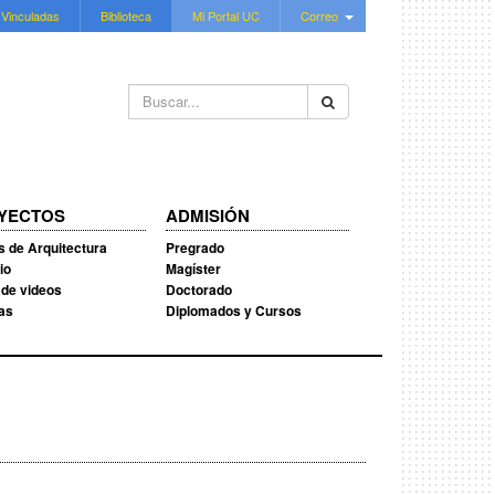
 Vinculadas
Biblioteca
Mi Portal UC
Correo
Buscar...
YECTOS
ADMISIÓN
s de Arquitectura
Pregrado
io
Magíster
 de videos
Doctorado
ias
Diplomados y Cursos