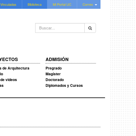
 Vinculadas
Biblioteca
Mi Portal UC
Correo
Buscar...
YECTOS
ADMISIÓN
s de Arquitectura
Pregrado
io
Magíster
 de videos
Doctorado
ias
Diplomados y Cursos