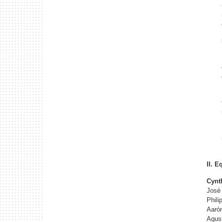
II. 
Cynt
José
Phili
Aaró
Agust