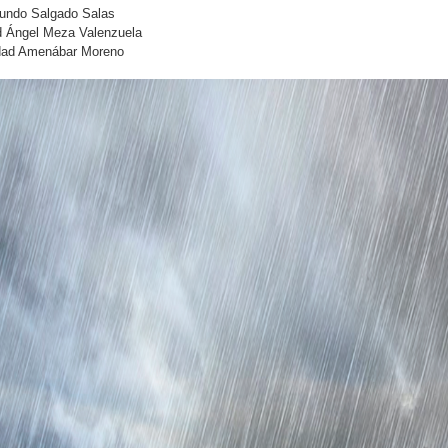
undo Salgado Salas
d Ángel Meza Valenzuela
idad Amenábar Moreno