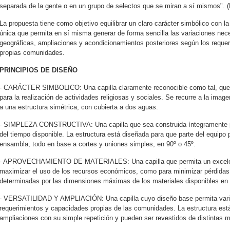
separada de la gente o en un grupo de selectos que se miran a sí mismos". 
La propuesta tiene como objetivo equilibrar un claro carácter simbólico con l
única que permita en sí misma generar de forma sencilla las variaciones nece
geográficas, ampliaciones y acondicionamientos posteriores según los reque
propias comunidades.
PRINCIPIOS DE DISEÑO
- CARÁCTER SIMBOLICO: Una capilla claramente reconocible como tal, que pr
para la realización de actividades religiosas y sociales. Se recurre a la imag
a una estructura simétrica, con cubierta a dos aguas.
- SIMPLEZA CONSTRUCTIVA: Una capilla que sea construida íntegramente por v
del tiempo disponible. La estructura está diseñada para que parte del equipo 
ensambla, todo en base a cortes y uniones simples, en 90º o 45º.
- APROVECHAMIENTO DE MATERIALES: Una capilla que permita un excelent
maximizar el uso de los recursos económicos, como para minimizar pérdidas 
determinadas por las dimensiones máximas de los materiales disponibles en
- VERSATILIDAD Y AMPLIACIÓN: Una capilla cuyo diseño base permita variac
requerimientos y capacidades propias de las comunidades. La estructura es
ampliaciones con su simple repetición y pueden ser revestidos de distintas m