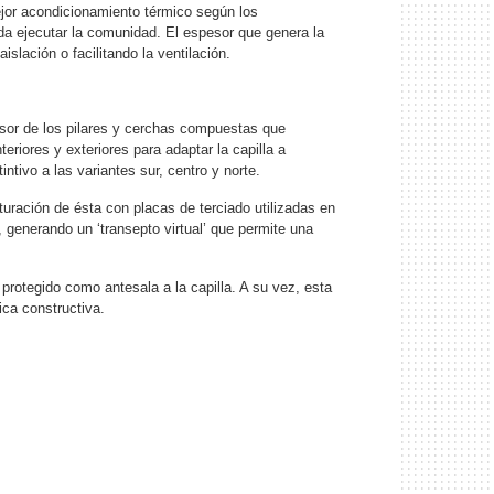
r acondicionamiento térmico según los
da ejecutar la comunidad. El espesor que genera la
slación o facilitando la ventilación.
esor de los pilares y cerchas compuestas que
eriores y exteriores para adaptar la capilla a
ntivo a las variantes sur, centro y norte.
turación de ésta con placas de terciado utilizadas en
, generando un ‘transepto virtual’ que permite una
y protegido como antesala a la capilla. A su vez, esta
ica constructiva.