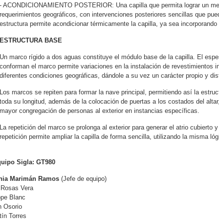
- ACONDICIONAMIENTO POSTERIOR: Una capilla que permita lograr un mejo
requerimientos geográficos, con intervenciones posteriores sencillas que pue
estructura permite acondicionar térmicamente la capilla, ya sea incorporando ai
ESTRUCTURA BASE
Un marco rígido a dos aguas constituye el módulo base de la capilla. El esp
conforman el marco permite variaciones en la instalación de revestimientos int
diferentes condiciones geográficas, dándole a su vez un carácter propio y disti
Los marcos se repiten para formar la nave principal, permitiendo así la estruc
toda su longitud, además de la colocación de puertas a los costados del altar
mayor congregación de personas al exterior en instancias específicas.
La repetición del marco se prolonga al exterior para generar el atrio cubierto 
repetición permite ampliar la capilla de forma sencilla, utilizando la misma lóg
Equipo Sigla: GT980
hia Marimán Ramos
(Jefe de equipo)
 Rosas Vera
ppe Blanc
n Osorio
ín Torres