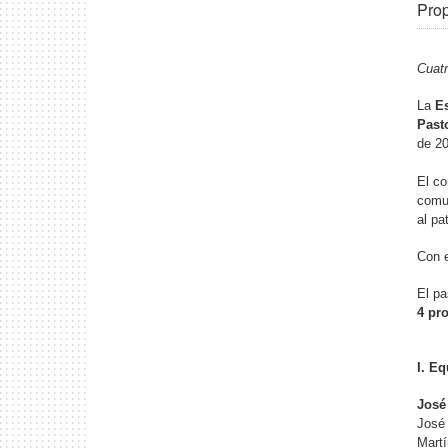
Prop
Cuatr
La
Es
Past
de 20
El co
comun
al pa
Con e
El p
4 pr
I. E
José
José 
Martí