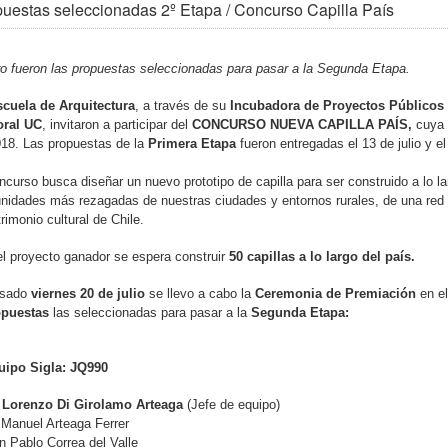
uestas seleccionadas 2º Etapa / Concurso Capilla País
o fueron las propuestas seleccionadas para pasar a la Segunda Etapa.
cuela de Arquitectura
, a través de su
Incubadora de Proyectos Públicos
oral UC
, invitaron a participar del
CONCURSO NUEVA CAPILLA PAÍS,
cuya 
18. Las propuestas de la
Primera Etapa
fueron entregadas el 13 de julio y 
ncurso busca diseñar un nuevo prototipo de capilla para ser construido a lo la
idades más rezagadas de nuestras ciudades y entornos rurales, de una red d
trimonio cultural de Chile.
l proyecto ganador se espera construir
50 capillas a lo largo del país.
asado
viernes 20 de julio
se llevo a cabo la
Ceremonia de Premiación
en e
opuestas
las seleccionadas para pasar a la
Segunda Etapa:
quipo Sigla: JQ990
 Lorenzo Di Girolamo Arteaga
(Jefe de equipo)
Manuel Arteaga Ferrer
n Pablo Correa del Valle