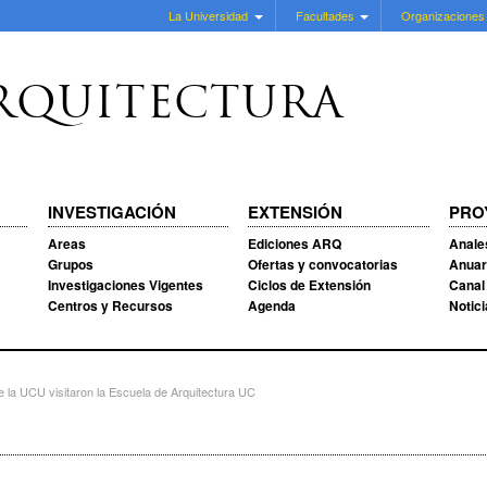
La Universidad
Facultades
Organizaciones
RQUITECTURA
INVESTIGACIÓN
EXTENSIÓN
PRO
Areas
Ediciones ARQ
Anale
Grupos
Ofertas y convocatorias
Anuar
Investigaciones Vigentes
Ciclos de Extensión
Canal
Centros y Recursos
Agenda
Notic
e la UCU visitaron la Escuela de Arquitectura UC