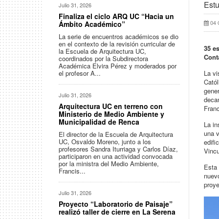
Estu
Julio 31, 2026
Finaliza el ciclo ARQ UC “Hacia un
04 
Ámbito Académico”
La serie de encuentros académicos se dio
en el contexto de la revisión curricular de
35 e
la Escuela de Arquitectura UC,
Conta
coordinados por la Subdirectora
Académica Elvira Pérez y moderados por
el profesor A...
La vi
Catól
gener
Julio 31, 2026
decan
Arquitectura UC en terreno con
Franc
Ministerio de Medio Ambiente y
Municipalidad de Renca
La in
una v
El director de la Escuela de Arquitectura
UC, Osvaldo Moreno, junto a los
edifi
profesores Sandra Iturriaga y Carlos Díaz,
Vincu
participaron en una actividad convocada
por la ministra del Medio Ambiente,
Esta 
Francis...
nuevo
proye
Julio 31, 2026
Proyecto “Laboratorio de Paisaje”
realizó taller de cierre en La Serena