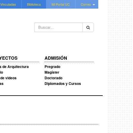
 Vinculadas
Biblioteca
Mi Portal UC
Correo
Buscar...
YECTOS
ADMISIÓN
s de Arquitectura
Pregrado
io
Magíster
 de videos
Doctorado
ias
Diplomados y Cursos