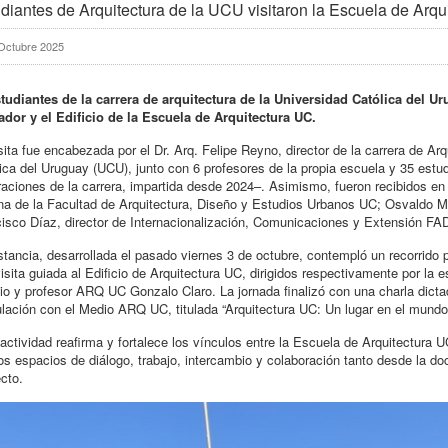
diantes de Arquitectura de la UCU visitaron la Escuela de Arqu
Octubre 2025
studiantes de la carrera de arquitectura de la Universidad Católica del 
dor y el Edificio de la Escuela de Arquitectura UC.
sita fue encabezada por el Dr. Arq. Felipe Reyno, director de la carrera de Ar
ica del Uruguay (UCU), junto con 6 profesores de la propia escuela y 35 estu
aciones de la carrera, impartida desde 2024–. Asimismo, fueron recibidos 
a de la Facultad de Arquitectura, Diseño y Estudios Urbanos UC; Osvaldo Mo
isco Díaz, director de Internacionalización, Comunicaciones y Extensión F
stancia, desarrollada el pasado viernes 3 de octubre, contempló un recorrido
isita guiada al Edificio de Arquitectura UC, dirigidos respectivamente por la 
cio y profesor ARQ UC Gonzalo Claro. La jornada finalizó con una charla dict
lación con el Medio ARQ UC, titulada “Arquitectura UC: Un lugar en el mundo
actividad reafirma y fortalece los vínculos entre la Escuela de Arquitectura
s espacios de diálogo, trabajo, intercambio y colaboración tanto desde la d
cto.