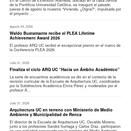
En el Centro de Extensión Alameda, ubicado en la casa central
de la Pontificia Universidad Católica, se inauguró el pasado
jueves 6 de agosto la muestra “Vivienda, ¿Digna?”, impulsada por
el proyecto ...
Agosto 05, 2026
Waldo Bustamante recibe el PLEA Lifetime
Achievement Award 2026
El profesor ARQ UC recibió el excepcional premio en el marco de
la Conferencia PLEA 2026.
Julio 31, 2026
Finaliza el ciclo ARQ UC “Hacia un Ámbito Académico”
La serie de encuentros académicos se dio en el contexto de la
revisión curricular de la Escuela de Arquitectura UC, coordinados
por la Subdirectora Académica Elvira Pérez y moderados por el
profesor A...
Julio 31, 2026
Arquitectura UC en terreno con Ministerio de Medio
Ambiente y Municipalidad de Renca
El director de la Escuela de Arquitectura UC, Osvaldo Moreno,
junto a los profesores Sandra Iturriaga y Carlos Díaz, participaron
en una actividad convocada por la ministra del Medio Ambiente,