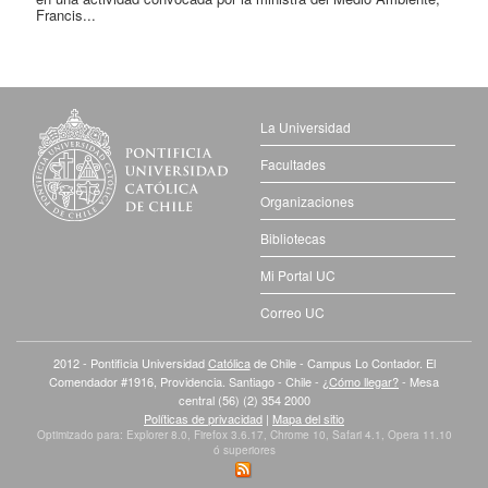
Francis...
La Universidad
Facultades
Organizaciones
Bibliotecas
Mi Portal UC
Correo UC
2012 - Pontificia Universidad
Católica
de Chile - Campus Lo Contador. El
Comendador #1916, Providencia. Santiago - Chile -
¿Cómo llegar?
- Mesa
central (56) (2) 354 2000
Políticas de privacidad
|
Mapa del sitio
Optimizado para: Explorer 8.0, Firefox 3.6.17, Chrome 10, Safari 4.1, Opera 11.10
ó superiores