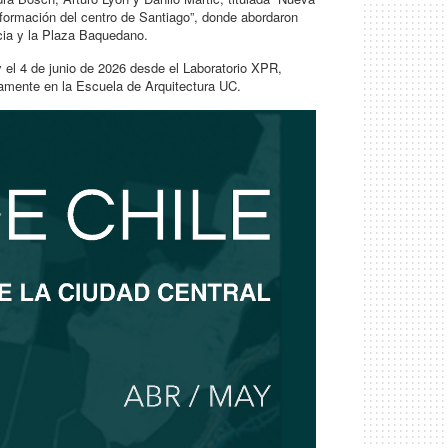
sformación del centro de Santiago”, donde abordaron
cia y la Plaza Baquedano.
 y el 4 de junio de 2026 desde el Laboratorio XPR,
amente en la Escuela de Arquitectura UC.