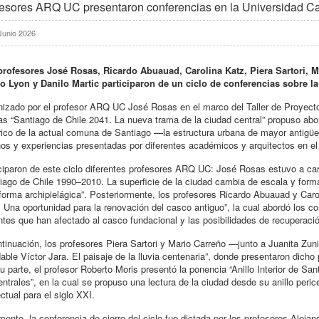
esores ARQ UC presentaron conferencias en la Universidad Ca
Junio 2026
profesores José Rosas, Ricardo Abuauad, Carolina Katz, Piera Sartori, M
ro Lyon y Danilo Martic participaron de un ciclo de conferencias sobre 
izado por el profesor ARQ UC José Rosas en el marco del Taller de Proyecto
as “Santiago de Chile 2041. La nueva trama de la ciudad central” propuso abor
rico de la actual comuna de Santiago —la estructura urbana de mayor antigüe
os y experiencias presentadas por diferentes académicos y arquitectos en el
ciparon de este ciclo diferentes profesores ARQ UC: José Rosas estuvo a cargo
iago de Chile 1990–2010. La superficie de la ciudad cambia de escala y forma
forma archipielágica”. Posteriormente, los profesores Ricardo Abuauad y Caro
 Una oportunidad para la renovación del casco antiguo”, la cual abordó los c
ntes que han afectado al casco fundacional y las posibilidades de recuperaci
tinuación, los profesores Piera Sartori y Mario Carreño —junto a Juanita Zun
able Víctor Jara. El paisaje de la lluvia centenaria”, donde presentaron dicho
u parte, el profesor Roberto Moris presentó la ponencia “Anillo Interior de Sa
entrales”, en la cual se propuso una lectura de la ciudad desde su anillo peric
ctual para el siglo XXI.
mente, la conferencia de cierre del ciclo fue dictada por los profesores Aleja