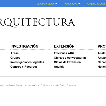
La Universidad
Facultades
Organizaciones
RQUITECTURA
INVESTIGACIÓN
EXTENSIÓN
PRO
Areas
Ediciones ARQ
Anale
Grupos
Ofertas y convocatorias
Anuar
Investigaciones Vigentes
Ciclos de Extensión
Canal
Centros y Recursos
Agenda
Notic
n conferencias en la Universidad Católica Andrés Bello, Caracas