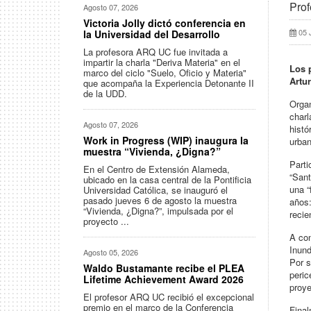
Prof
Agosto 07, 2026
Victoria Jolly dictó conferencia en
05 
la Universidad del Desarrollo
La profesora ARQ UC fue invitada a
impartir la charla "Deriva Materia" en el
Los 
marco del ciclo "Suelo, Oficio y Materia"
Artu
que acompaña la Experiencia Detonante II
de la UDD.
Organ
charl
Agosto 07, 2026
histó
Work in Progress (WIP) inaugura la
urban
muestra “Vivienda, ¿Digna?”
Parti
En el Centro de Extensión Alameda,
“Sant
ubicado en la casa central de la Pontificia
una “
Universidad Católica, se inauguró el
pasado jueves 6 de agosto la muestra
años:
“Vivienda, ¿Digna?”, impulsada por el
recie
proyecto ...
A con
Inund
Agosto 05, 2026
Por s
Waldo Bustamante recibe el PLEA
peric
Lifetime Achievement Award 2026
proye
El profesor ARQ UC recibió el excepcional
premio en el marco de la Conferencia
Final