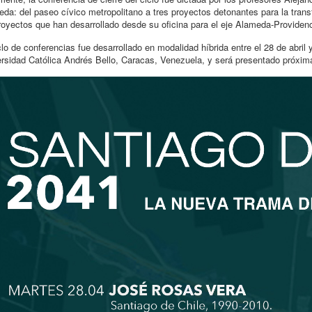
da: del paseo cívico metropolitano a tres proyectos detonantes para la tran
royectos que han desarrollado desde su oficina para el eje Alameda-Providen
clo de conferencias fue desarrollado en modalidad híbrida entre el 28 de abril
rsidad Católica Andrés Bello, Caracas, Venezuela, y será presentado próxim