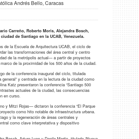
tólica Andrés Bello, Caracas
ario Carreño, Roberto Moris, Alejandra Bosch,
la ciudad de Santiago en la UCAB, Venezuela.
s de la Escuela de Arquitectura UCAB, el ciclo de
dar las transformaciones del área central y centro
dad de la metrópolis actual— a partir de proyectos
 marco de la proximidad de los 500 años de la ciudad.
 de la conferencia inaugural del ciclo, titulada
 general” y centrada en la lectura de la ciudad como
lina Katz presentaron la conferencia “Santiago 500
ontrastes actuales de la ciudad, las consecuencias
ón en curso.
ino y Mitzi Rojas— dictaron la conferencia “El Parque
 proyecto como hito notable de infraestructura urbana.
ntiago y la regeneración de áreas centrales y
entral como clave interpretativa y dispositivo
ndra Bosch, Arturo Lyon y Danilo Martic, titulada “Nueva