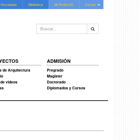
 Vinculadas
Biblioteca
Mi Portal UC
Correo
Buscar...
YECTOS
ADMISIÓN
s de Arquitectura
Pregrado
io
Magíster
 de videos
Doctorado
ias
Diplomados y Cursos