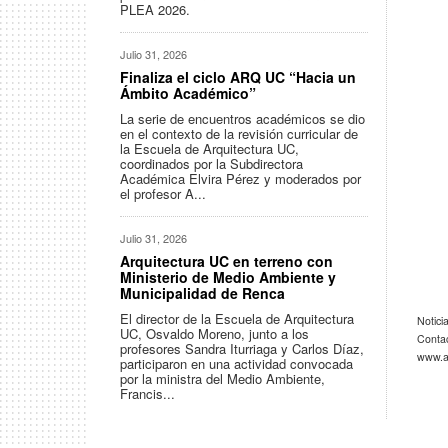
PLEA 2026.
Julio 31, 2026
Finaliza el ciclo ARQ UC “Hacia un
Ámbito Académico”
La serie de encuentros académicos se dio
en el contexto de la revisión curricular de
la Escuela de Arquitectura UC,
coordinados por la Subdirectora
Académica Elvira Pérez y moderados por
el profesor A...
Julio 31, 2026
Arquitectura UC en terreno con
Ministerio de Medio Ambiente y
Municipalidad de Renca
El director de la Escuela de Arquitectura
Notici
UC, Osvaldo Moreno, junto a los
Contac
profesores Sandra Iturriaga y Carlos Díaz,
www.ar
participaron en una actividad convocada
por la ministra del Medio Ambiente,
Francis...