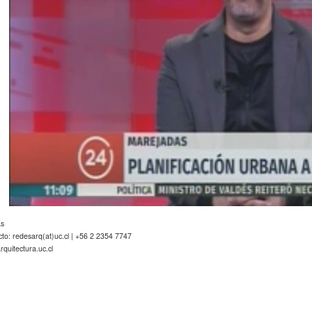
as
to: redesarq(at)uc.cl | +56 2 2354 7747
quitectura.uc.cl