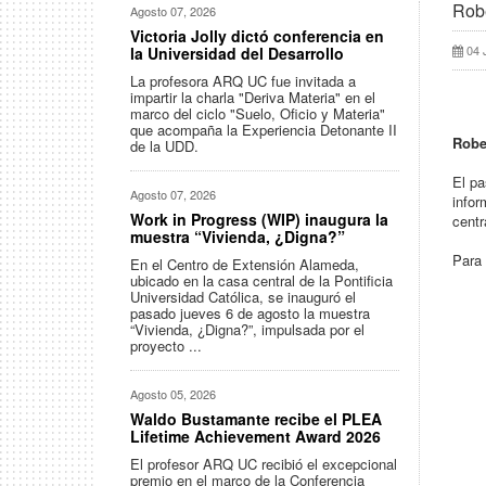
Rob
Agosto 07, 2026
Victoria Jolly dictó conferencia en
04 
la Universidad del Desarrollo
La profesora ARQ UC fue invitada a
impartir la charla "Deriva Materia" en el
marco del ciclo "Suelo, Oficio y Materia"
que acompaña la Experiencia Detonante II
Robe
de la UDD.
El pa
Agosto 07, 2026
infor
Work in Progress (WIP) inaugura la
centr
muestra “Vivienda, ¿Digna?”
Para 
En el Centro de Extensión Alameda,
ubicado en la casa central de la Pontificia
Universidad Católica, se inauguró el
pasado jueves 6 de agosto la muestra
“Vivienda, ¿Digna?”, impulsada por el
proyecto ...
Agosto 05, 2026
Waldo Bustamante recibe el PLEA
Lifetime Achievement Award 2026
El profesor ARQ UC recibió el excepcional
premio en el marco de la Conferencia