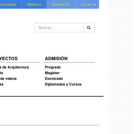
 Vinculadas
Biblioteca
Mi Portal UC
Correo
Buscar...
YECTOS
ADMISIÓN
s de Arquitectura
Pregrado
io
Magíster
 de videos
Doctorado
ias
Diplomados y Cursos