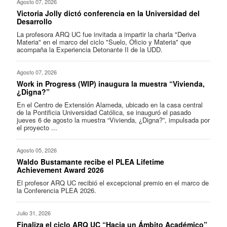
Agosto 07, 2026
Victoria Jolly dictó conferencia en la Universidad del
Desarrollo
La profesora ARQ UC fue invitada a impartir la charla "Deriva
Materia" en el marco del ciclo "Suelo, Oficio y Materia" que
acompaña la Experiencia Detonante II de la UDD.
Agosto 07, 2026
Work in Progress (WIP) inaugura la muestra “Vivienda,
¿Digna?”
En el Centro de Extensión Alameda, ubicado en la casa central
de la Pontificia Universidad Católica, se inauguró el pasado
jueves 6 de agosto la muestra “Vivienda, ¿Digna?”, impulsada por
el proyecto ...
Agosto 05, 2026
Waldo Bustamante recibe el PLEA Lifetime
Achievement Award 2026
El profesor ARQ UC recibió el excepcional premio en el marco de
la Conferencia PLEA 2026.
Julio 31, 2026
Finaliza el ciclo ARQ UC “Hacia un Ámbito Académico”