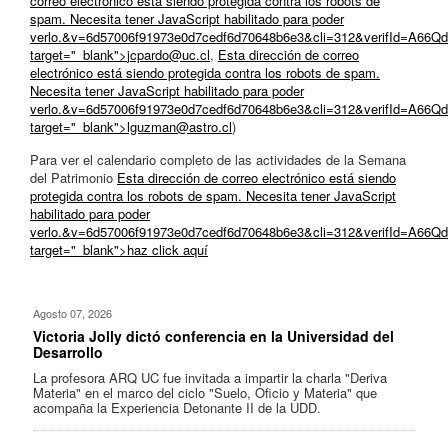
correo electrónico está siendo protegida contra los robots de
spam. Necesita tener JavaScript habilitado para poder
verlo.
&v=6d57006f91973e0d7cedf6d70648b6e3&cli=312&verifId=A66Q
target="_blank">
jcpardo@uc.cl
,
Esta dirección de correo
electrónico está siendo protegida contra los robots de spam.
Necesita tener JavaScript habilitado para poder
verlo.
&v=6d57006f91973e0d7cedf6d70648b6e3&cli=312&verifId=A66Q
target="_blank">
lguzman@astro.cl
)
Para ver el calendario completo de las actividades de la Semana
del Patrimonio
Esta dirección de correo electrónico está siendo
protegida contra los robots de spam. Necesita tener JavaScript
habilitado para poder
verlo.
&v=6d57006f91973e0d7cedf6d70648b6e3&cli=312&verifId=A6
target="_blank">haz click aquí
Agosto 07, 2026
Victoria Jolly dictó conferencia en la Universidad del
Desarrollo
La profesora ARQ UC fue invitada a impartir la charla "Deriva
Materia" en el marco del ciclo "Suelo, Oficio y Materia" que
acompaña la Experiencia Detonante II de la UDD.