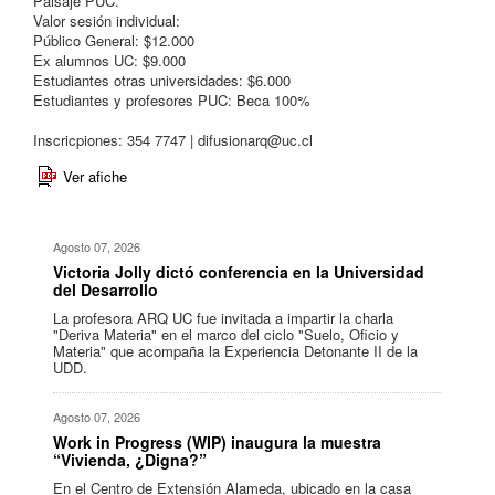
Paisaje PUC.
Valor sesión individual:
Público General: $12.000
Ex alumnos UC: $9.000
Estudiantes otras universidades: $6.000
Estudiantes y profesores PUC: Beca 100%
Inscricpiones: 354 7747 |
difusionarq@uc.cl
Ver afiche
Agosto 07, 2026
Victoria Jolly dictó conferencia en la Universidad
del Desarrollo
La profesora ARQ UC fue invitada a impartir la charla
"Deriva Materia" en el marco del ciclo "Suelo, Oficio y
Materia" que acompaña la Experiencia Detonante II de la
UDD.
Agosto 07, 2026
Work in Progress (WIP) inaugura la muestra
“Vivienda, ¿Digna?”
En el Centro de Extensión Alameda, ubicado en la casa