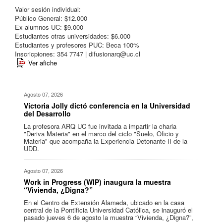
Valor sesión individual:
Público General: $12.000
Ex alumnos UC: $9.000
Estudiantes otras universidades: $6.000
Estudiantes y profesores PUC: Beca 100%
Inscricpiones: 354 7747 |
difusionarq@uc.cl
Ver afiche
Agosto 07, 2026
Victoria Jolly dictó conferencia en la Universidad
del Desarrollo
La profesora ARQ UC fue invitada a impartir la charla
"Deriva Materia" en el marco del ciclo "Suelo, Oficio y
Materia" que acompaña la Experiencia Detonante II de la
UDD.
Agosto 07, 2026
Work in Progress (WIP) inaugura la muestra
“Vivienda, ¿Digna?”
En el Centro de Extensión Alameda, ubicado en la casa
central de la Pontificia Universidad Católica, se inauguró el
pasado jueves 6 de agosto la muestra “Vivienda, ¿Digna?”,