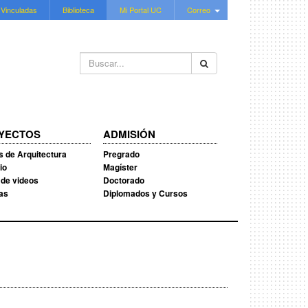
 Vinculadas
Biblioteca
Mi Portal UC
Correo
Buscar...
YECTOS
ADMISIÓN
s de Arquitectura
Pregrado
io
Magíster
 de videos
Doctorado
ias
Diplomados y Cursos