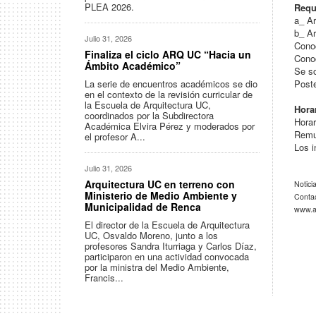
PLEA 2026.
Requ
a_ Ar
b_ Ar
Julio 31, 2026
Conoc
Finaliza el ciclo ARQ UC “Hacia un
Conoc
Ámbito Académico”
Se so
La serie de encuentros académicos se dio
Poste
en el contexto de la revisión curricular de
la Escuela de Arquitectura UC,
Hora
coordinados por la Subdirectora
Horar
Académica Elvira Pérez y moderados por
Remun
el profesor A...
Los i
Julio 31, 2026
Arquitectura UC en terreno con
Notici
Ministerio de Medio Ambiente y
Conta
Municipalidad de Renca
www.ar
El director de la Escuela de Arquitectura
UC, Osvaldo Moreno, junto a los
profesores Sandra Iturriaga y Carlos Díaz,
participaron en una actividad convocada
por la ministra del Medio Ambiente,
Francis...