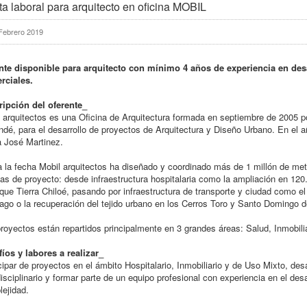
ta laboral para arquitecto en oficina MOBIL
Febrero 2019
nte disponible para arquitecto con mínimo 4 años de experiencia en desa
rciales.
ripción del oferente_
 arquitectos es una Oficina de Arquitectura formada en septiembre de 2005 p
dé, para el desarrollo de proyectos de Arquitectura y Diseño Urbano. En el
 José Martinez.
 la fecha Mobil arquitectos ha diseñado y coordinado más de 1 millón de me
as de proyecto: desde infraestructura hospitalaria como la ampliación en 12
que Tierra Chiloé, pasando por infraestructura de transporte y ciudad como e
ago o la recuperación del tejido urbano en los Cerros Toro y Santo Domingo d
royectos están repartidos principalmente en 3 grandes áreas: Salud, Inmobili
íos y labores a realizar_
cipar de proyectos en el ámbito Hospitalario, Inmobiliario y de Uso Mixto, desa
disciplinario y formar parte de un equipo profesional con experiencia en el de
ejidad.