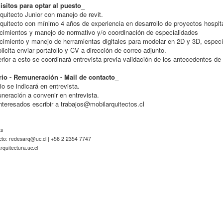
isitos para optar al puesto_
quitecto Junior con manejo de revit.
quitecto con mínimo 4 años de experiencia en desarrollo de proyectos hospital
imientos y manejo de normativo y/o coordinación de especialidades
imiento y manejo de herramientas digitales para modelar en 2D y 3D, especí
licita enviar portafolio y CV a dirección de correo adjunto.
rior a esto se coordinará entrevista previa validación de los antecedentes de 
rio - Remuneración - Mail de contacto_
io se indicará en entrevista.
eración a convenir en entrevista.
nteresados escribir a
trabajos@mobilarquitectos.cl
as
cto:
redesarq@uc.cl
| +56 2 2354 7747
quitectura.uc.cl