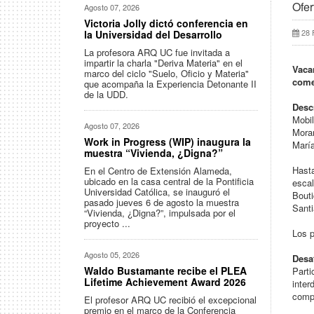
Ofer
Agosto 07, 2026
Victoria Jolly dictó conferencia en
28 
la Universidad del Desarrollo
La profesora ARQ UC fue invitada a
impartir la charla "Deriva Materia" en el
Vaca
marco del ciclo "Suelo, Oficio y Materia"
come
que acompaña la Experiencia Detonante II
de la UDD.
Desc
Mobil
Agosto 07, 2026
Moran
Work in Progress (WIP) inaugura la
María
muestra “Vivienda, ¿Digna?”
Hasta
En el Centro de Extensión Alameda,
ubicado en la casa central de la Pontificia
escal
Universidad Católica, se inauguró el
Bouti
pasado jueves 6 de agosto la muestra
Santi
“Vivienda, ¿Digna?”, impulsada por el
proyecto ...
Los p
Agosto 05, 2026
Desaf
Waldo Bustamante recibe el PLEA
Parti
Lifetime Achievement Award 2026
inter
compl
El profesor ARQ UC recibió el excepcional
premio en el marco de la Conferencia