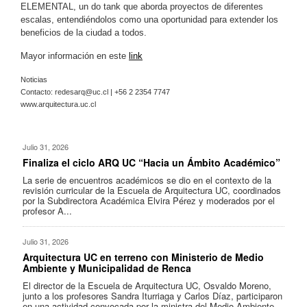
ELEMENTAL, un do tank que aborda proyectos de diferentes
escalas, entendiéndolos como una oportunidad para extender los
beneficios de la ciudad a todos.
Mayor información en este
link
Noticias
Contacto:
redesarq@uc.cl
| +56 2 2354 7747
www.arquitectura.uc.cl
Julio 31, 2026
Finaliza el ciclo ARQ UC “Hacia un Ámbito Académico”
La serie de encuentros académicos se dio en el contexto de la
revisión curricular de la Escuela de Arquitectura UC, coordinados
por la Subdirectora Académica Elvira Pérez y moderados por el
profesor A...
Julio 31, 2026
Arquitectura UC en terreno con Ministerio de Medio
Ambiente y Municipalidad de Renca
El director de la Escuela de Arquitectura UC, Osvaldo Moreno,
junto a los profesores Sandra Iturriaga y Carlos Díaz, participaron
en una actividad convocada por la ministra del Medio Ambiente,