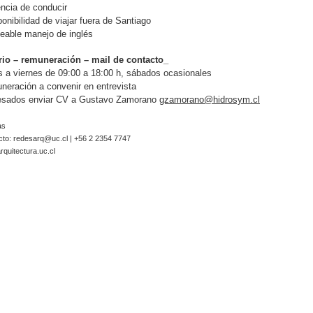
encia de conducir
ponibilidad de viajar fuera de Santiago
eable manejo de inglés
rio – remuneración – mail de contacto_
 a viernes de 09:00 a 18:00 h, sábados ocasionales
eración a convenir en entrevista
resados enviar CV a Gustavo Zamorano
gzamorano@hidrosym.cl
as
cto:
redesarq@uc.cl
| +56 2 2354 7747
quitectura.uc.cl