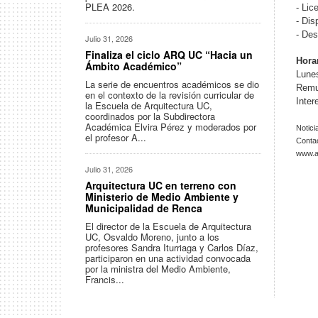
PLEA 2026.
- Lic
- Dis
- Des
Julio 31, 2026
Finaliza el ciclo ARQ UC “Hacia un
Hora
Ámbito Académico”
Lunes
La serie de encuentros académicos se dio
Remun
en el contexto de la revisión curricular de
Inte
la Escuela de Arquitectura UC,
coordinados por la Subdirectora
Académica Elvira Pérez y moderados por
Notici
el profesor A...
Conta
www.ar
Julio 31, 2026
Arquitectura UC en terreno con
Ministerio de Medio Ambiente y
Municipalidad de Renca
El director de la Escuela de Arquitectura
UC, Osvaldo Moreno, junto a los
profesores Sandra Iturriaga y Carlos Díaz,
participaron en una actividad convocada
por la ministra del Medio Ambiente,
Francis...