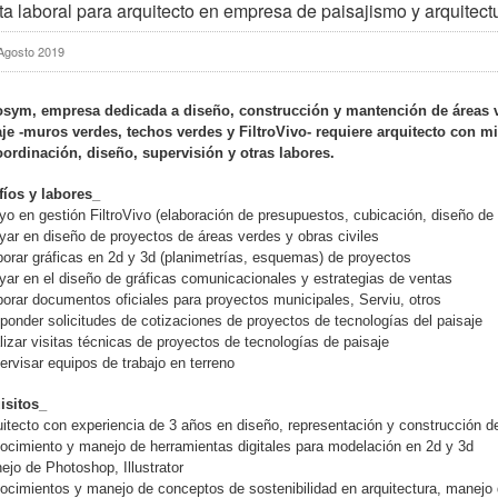
ta laboral para arquitecto en empresa de paisajismo y arquitect
Agosto 2019
osym
, empresa dedicada a diseño, construcción y mantención de áreas 
aje -muros verdes, techos verdes y FiltroVivo- requiere arquitecto
con m
oordinación, diseño, supervisión y otras labores.
fíos y labores_
yo en gestión FiltroVivo (elaboración de presupuestos, cubicación, diseño de
yar en diseño de proyectos de áreas verdes y obras civiles
borar gráficas en 2d y 3d (planimetrías, esquemas) de proyectos
yar en el diseño de gráficas comunicacionales y estrategias de ventas
borar documentos oficiales para proyectos municipales, Serviu, otros
ponder solicitudes de cotizaciones de proyectos de tecnologías del paisaje
lizar visitas técnicas de proyectos de tecnologías de paisaje
ervisar equipos de trabajo en terreno
isitos_
uitecto con experiencia de 3 años en diseño, representación y construcción d
ocimiento y manejo de herramientas digitales para modelación en 2d y 3d
ejo de Photoshop, Illustrator
ocimientos y manejo de conceptos de sostenibilidad en arquitectura, manejo