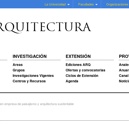
La Universidad
Facultades
Organizaciones
RQUITECTURA
INVESTIGACIÓN
EXTENSIÓN
PRO
Areas
Ediciones ARQ
Anale
Grupos
Ofertas y convocatorias
Anuar
Investigaciones Vigentes
Ciclos de Extensión
Canal
Centros y Recursos
Agenda
Notic
o en empresa de paisajismo y arquitectura sustentable