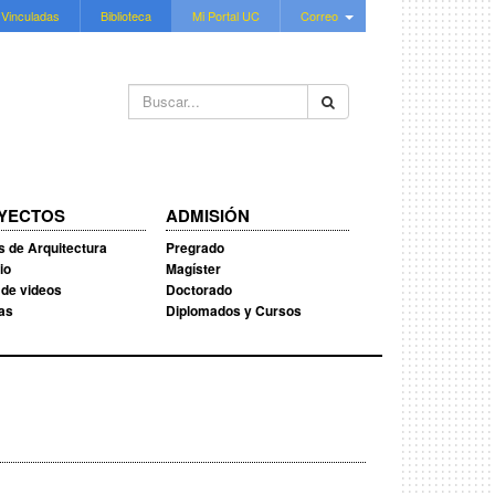
 Vinculadas
Biblioteca
Mi Portal UC
Correo
Buscar...
YECTOS
ADMISIÓN
s de Arquitectura
Pregrado
io
Magíster
 de videos
Doctorado
ias
Diplomados y Cursos