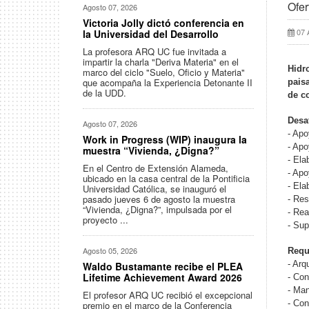
Ofer
Agosto 07, 2026
Victoria Jolly dictó conferencia en
07 
la Universidad del Desarrollo
La profesora ARQ UC fue invitada a
impartir la charla "Deriva Materia" en el
Hidr
marco del ciclo "Suelo, Oficio y Materia"
que acompaña la Experiencia Detonante II
pais
de la UDD.
de c
Desa
Agosto 07, 2026
- Apo
Work in Progress (WIP) inaugura la
- Apo
muestra “Vivienda, ¿Digna?”
- Ela
En el Centro de Extensión Alameda,
- Apo
ubicado en la casa central de la Pontificia
- Ela
Universidad Católica, se inauguró el
pasado jueves 6 de agosto la muestra
- Res
“Vivienda, ¿Digna?”, impulsada por el
- Rea
proyecto ...
- Sup
Agosto 05, 2026
Requ
- Arq
Waldo Bustamante recibe el PLEA
Lifetime Achievement Award 2026
- Con
- Man
El profesor ARQ UC recibió el excepcional
- Con
premio en el marco de la Conferencia