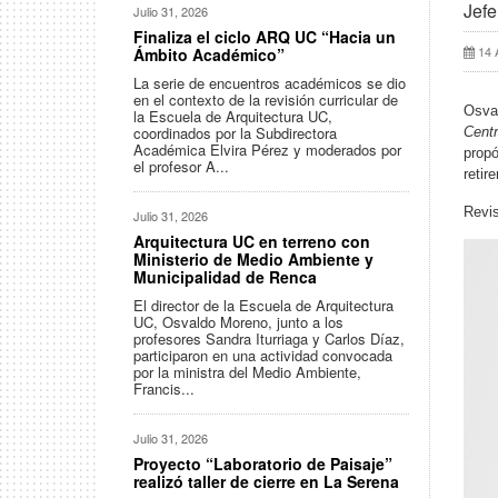
Jefe
Julio 31, 2026
Finaliza el ciclo ARQ UC “Hacia un
14 
Ámbito Académico”
La serie de encuentros académicos se dio
en el contexto de la revisión curricular de
Osval
la Escuela de Arquitectura UC,
coordinados por la Subdirectora
Centr
Académica Elvira Pérez y moderados por
propó
el profesor A...
retir
Revi
Julio 31, 2026
Arquitectura UC en terreno con
Ministerio de Medio Ambiente y
Municipalidad de Renca
El director de la Escuela de Arquitectura
UC, Osvaldo Moreno, junto a los
profesores Sandra Iturriaga y Carlos Díaz,
participaron en una actividad convocada
por la ministra del Medio Ambiente,
Francis...
Julio 31, 2026
Proyecto “Laboratorio de Paisaje”
realizó taller de cierre en La Serena