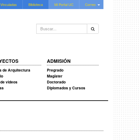
 Vinculadas
Biblioteca
Mi Portal UC
Correo
Buscar...
YECTOS
ADMISIÓN
s de Arquitectura
Pregrado
io
Magíster
 de videos
Doctorado
ias
Diplomados y Cursos