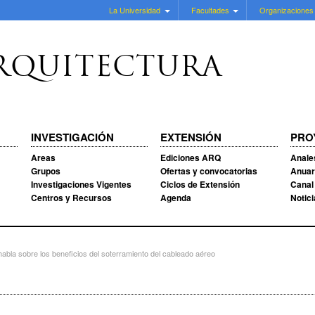
La Universidad
Facultades
Organizaciones
RQUITECTURA
INVESTIGACIÓN
EXTENSIÓN
PRO
Areas
Ediciones ARQ
Anale
Grupos
Ofertas y convocatorias
Anuar
Investigaciones Vigentes
Ciclos de Extensión
Canal
Centros y Recursos
Agenda
Notic
bla sobre los beneficios del soterramiento del cableado aéreo