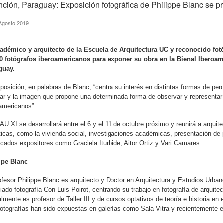
ción, Paraguay: Exposición fotográfica de Philippe Blanc se p
Agosto 2019
cadémico y arquitecto de la Escuela de Arquitectura UC y reconocido fot
10 fotógrafos iberoamericanos para exponer su obra en la Bienal Iberoam
guay.
posición, en palabras de Blanc, “centra su interés en distintas formas de perc
gar y la imagen que propone una determinada forma de observar y representar 
americanos”.
AU XI se desarrollará entre el 6 y el 11 de octubre próximo y reunirá a arquite
icas, como la vivienda social, investigaciones académicas, presentación de p
cados expositores como Graciela Iturbide, Aitor Ortiz y Vari Camares.
lipe Blanc
ofesor Philippe Blanc es arquitecto y Doctor en Arquitectura y Estudios Urbano
iado fotografía Con Luis Poirot, centrando su trabajo en fotografía de arquite
lmente es profesor de Taller III y de cursos optativos de teoría e historia e
otografías han sido expuestas en galerías como Sala Vitra y recientemente e