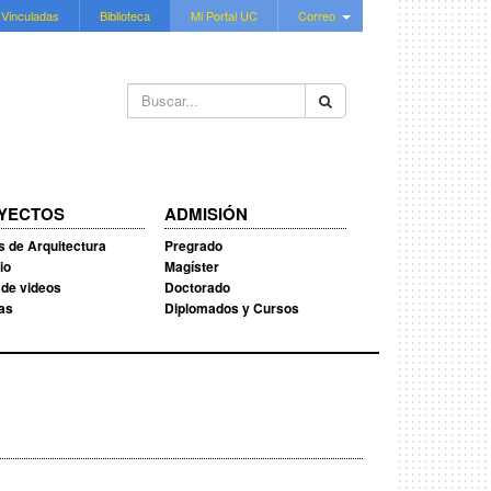
 Vinculadas
Biblioteca
Mi Portal UC
Correo
Buscar...
YECTOS
ADMISIÓN
s de Arquitectura
Pregrado
io
Magíster
 de videos
Doctorado
ias
Diplomados y Cursos