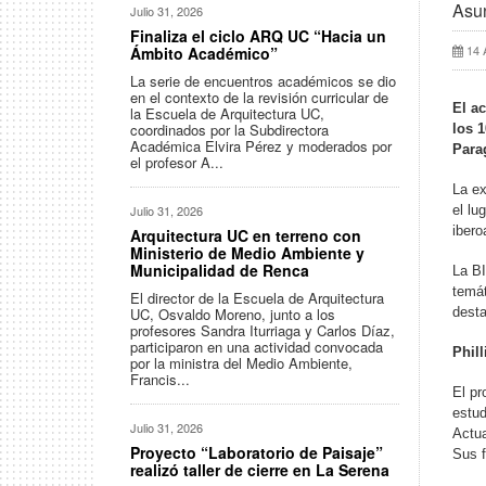
Asun
Julio 31, 2026
Finaliza el ciclo ARQ UC “Hacia un
14 
Ámbito Académico”
La serie de encuentros académicos se dio
en el contexto de la revisión curricular de
El a
la Escuela de Arquitectura UC,
coordinados por la Subdirectora
los 
Académica Elvira Pérez y moderados por
Para
el profesor A...
La ex
Julio 31, 2026
el lu
ibero
Arquitectura UC en terreno con
Ministerio de Medio Ambiente y
Municipalidad de Renca
La BI
temát
El director de la Escuela de Arquitectura
UC, Osvaldo Moreno, junto a los
desta
profesores Sandra Iturriaga y Carlos Díaz,
participaron en una actividad convocada
Phil
por la ministra del Medio Ambiente,
Francis...
El pr
estud
Julio 31, 2026
Actua
Proyecto “Laboratorio de Paisaje”
Sus f
realizó taller de cierre en La Serena