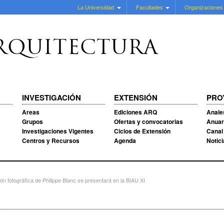
La Universidad
Facultades
Organizaciones
RQUITECTURA
INVESTIGACIÓN
EXTENSIÓN
PRO
Areas
Ediciones ARQ
Anale
Grupos
Ofertas y convocatorias
Anuar
Investigaciones Vigentes
Ciclos de Extensión
Canal
Centros y Recursos
Agenda
Notic
n fotográfica de Philippe Blanc se presentará en la BIAU XI