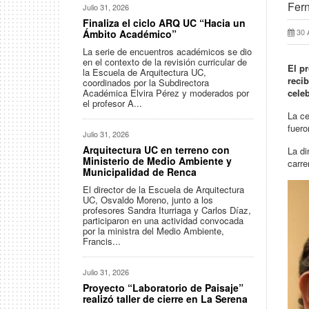
Fern
Julio 31, 2026
Finaliza el ciclo ARQ UC “Hacia un
30 
Ámbito Académico”
La serie de encuentros académicos se dio
en el contexto de la revisión curricular de
El p
la Escuela de Arquitectura UC,
reci
coordinados por la Subdirectora
Académica Elvira Pérez y moderados por
cele
el profesor A...
La ce
fuero
Julio 31, 2026
Arquitectura UC en terreno con
La di
Ministerio de Medio Ambiente y
carre
Municipalidad de Renca
El director de la Escuela de Arquitectura
UC, Osvaldo Moreno, junto a los
profesores Sandra Iturriaga y Carlos Díaz,
participaron en una actividad convocada
por la ministra del Medio Ambiente,
Francis...
Julio 31, 2026
Proyecto “Laboratorio de Paisaje”
realizó taller de cierre en La Serena