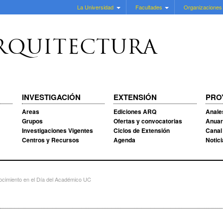
La Universidad
Facultades
Organizaciones
RQUITECTURA
INVESTIGACIÓN
EXTENSIÓN
PRO
Areas
Ediciones ARQ
Anale
Grupos
Ofertas y convocatorias
Anuar
Investigaciones Vigentes
Ciclos de Extensión
Canal
Centros y Recursos
Agenda
Notic
ocimiento en el Día del Académico UC