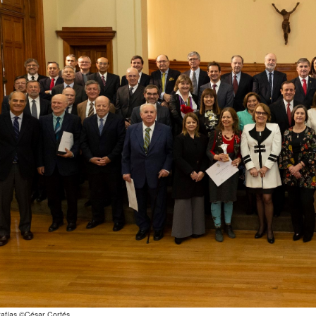
rafías
©César Cortés