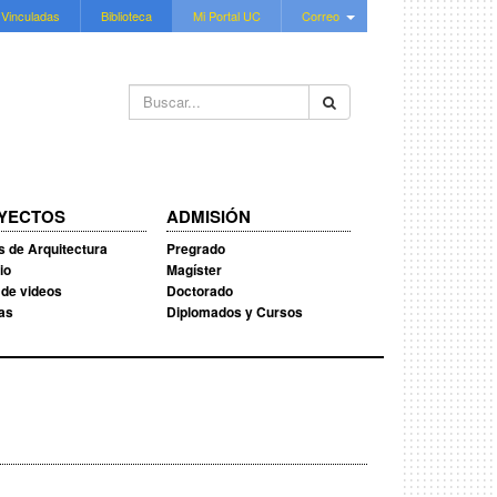
 Vinculadas
Biblioteca
Mi Portal UC
Correo
Buscar...
YECTOS
ADMISIÓN
s de Arquitectura
Pregrado
io
Magíster
 de videos
Doctorado
ias
Diplomados y Cursos