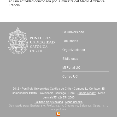
en una actividad convocada por la ministra del Medio Ambiente,
Francis...
La Universidad
Facultades
Organizaciones
Bibliotecas
Mi Portal UC
Correo UC
2012 - Pontificia Universidad
Católica
de Chile - Campus Lo Contador. El
Comendador #1916, Providencia. Santiago - Chile -
¿Cómo llegar?
- Mesa
central (56) (2) 354 2000
Políticas de privacidad
|
Mapa del sitio
Optimizado para: Explorer 8.0, Firefox 3.6.17, Chrome 10, Safari 4.1, Opera 11.10
ó superiores