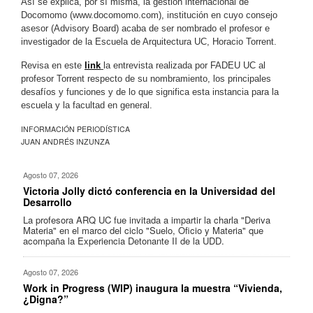
Así se explica, por sí misma, la gestión internacional de
Docomomo (www.docomomo.com), institución en cuyo consejo
asesor (Advisory Board) acaba de ser nombrado el profesor e
investigador de la Escuela de Arquitectura UC, Horacio Torrent.
Revisa en este
link
la entrevista realizada por FADEU UC al
profesor Torrent respecto de su nombramiento, los principales
desafíos y funciones y de lo que significa esta instancia para la
escuela y la facultad en general.
INFORMACIÓN PERIODÍSTICA
JUAN ANDRÉS INZUNZA
Agosto 07, 2026
Victoria Jolly dictó conferencia en la Universidad del
Desarrollo
La profesora ARQ UC fue invitada a impartir la charla "Deriva
Materia" en el marco del ciclo "Suelo, Oficio y Materia" que
acompaña la Experiencia Detonante II de la UDD.
Agosto 07, 2026
Work in Progress (WIP) inaugura la muestra “Vivienda,
¿Digna?”