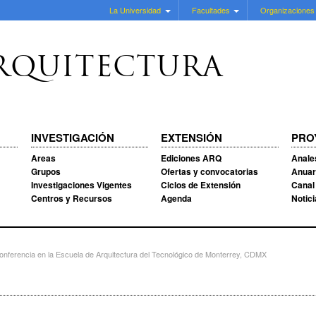
La Universidad
Facultades
Organizaciones
RQUITECTURA
INVESTIGACIÓN
EXTENSIÓN
PRO
Areas
Ediciones ARQ
Anale
Grupos
Ofertas y convocatorias
Anuar
Investigaciones Vigentes
Ciclos de Extensión
Canal
Centros y Recursos
Agenda
Notic
nferencia en la Escuela de Arquitectura del Tecnológico de Monterrey, CDMX