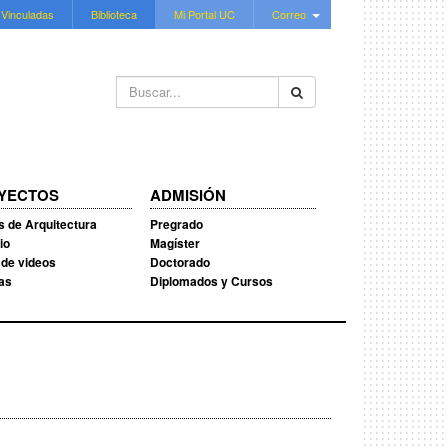
 Vinculadas
Biblioteca
Mi Portal UC
Correo
Buscar...
YECTOS
ADMISIÓN
s de Arquitectura
Pregrado
io
Magíster
 de videos
Doctorado
ias
Diplomados y Cursos