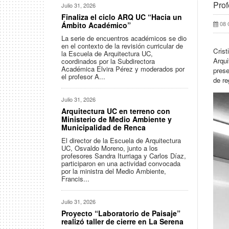
Prof
Julio 31, 2026
Finaliza el ciclo ARQ UC “Hacia un
08 
Ámbito Académico”
La serie de encuentros académicos se dio
en el contexto de la revisión curricular de
Crist
la Escuela de Arquitectura UC,
Arqui
coordinados por la Subdirectora
Académica Elvira Pérez y moderados por
prese
el profesor A...
de re
Julio 31, 2026
Arquitectura UC en terreno con
Ministerio de Medio Ambiente y
Municipalidad de Renca
El director de la Escuela de Arquitectura
UC, Osvaldo Moreno, junto a los
profesores Sandra Iturriaga y Carlos Díaz,
participaron en una actividad convocada
por la ministra del Medio Ambiente,
Francis...
Julio 31, 2026
Proyecto “Laboratorio de Paisaje”
realizó taller de cierre en La Serena