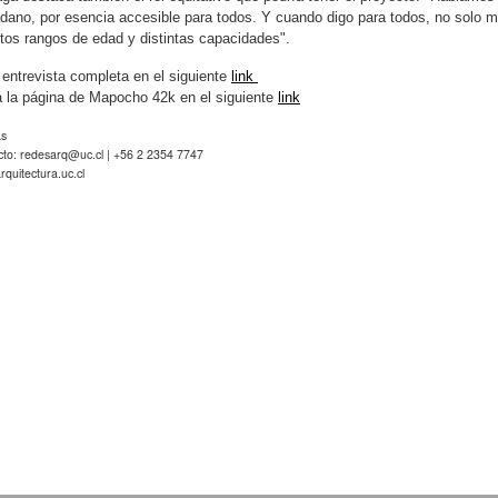
dano, por esencia accesible para todos. Y cuando digo para todos, no solo me 
ntos rangos de edad y distintas capacidades".
 entrevista completa en el siguiente
link
a la página de Mapocho 42k en el siguiente
link
as
cto:
redesarq@uc.cl
| +56 2 2354 7747
quitectura.uc.cl