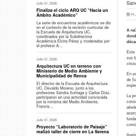
Sand
Julio 31, 2026
Finaliza el ciclo ARQ UC “Hacia un
04 
Ámbito Académico”
La serie de encuentros académicos se dio
en el contexto de la revisión curricular de
A raí
la Escuela de Arquitectura UC,
coordinados por la Subdirectora
dond
Académica Elvira Pérez y moderados por
déca
el profesor A...
Este 
sus b
Julio 31, 2026
crisi
Arquitectura UC en terreno con
Ministerio de Medio Ambiente y
En es
Municipalidad de Renca
de Sa
El director de la Escuela de Arquitectura
imple
UC, Osvaldo Moreno, junto a los
profesores Sandra Iturriaga y Carlos Díaz,
La pr
participaron en una actividad convocada
por la ministra del Medio Ambiente,
conso
Francis...
alred
acerc
funda
Julio 31, 2026
comú
Proyecto “Laboratorio de Paisaje”
realizó taller de cierre en La Serena
Iturr