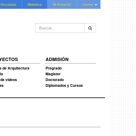
 Vinculadas
Biblioteca
Mi Portal UC
Correo
Buscar...
YECTOS
ADMISIÓN
s de Arquitectura
Pregrado
io
Magíster
 de videos
Doctorado
ias
Diplomados y Cursos