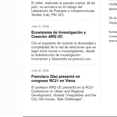
El taller, realizado el pasado martes 28 de
ciuda
julio, se enmarca en el trabajo del
disti
Laboratorio de Paisajes e Infraestructuras
Verdes (Lab_PAI UC).
Ve la
Visit
Julio 31, 2026
Ecosistema de Investigación y
Notici
Creación ARQ UC
Conta
www.ar
Con el propósito de mostrar la diversidad y
complejidad de la red de relaciones que se
tejen entre temas e investigadores, desde
la Subdirección de Investigación
Innovación y Desarrollo se procuró con...
Julio 30, 2026
Francisco Díaz presentó en
congreso RC21 en Viena
El profesor ARQ UC presentó en la RC21
Conference on Urban and Regional
Development, titulada "Inequalities and the
City Old Issues, New Challenges".