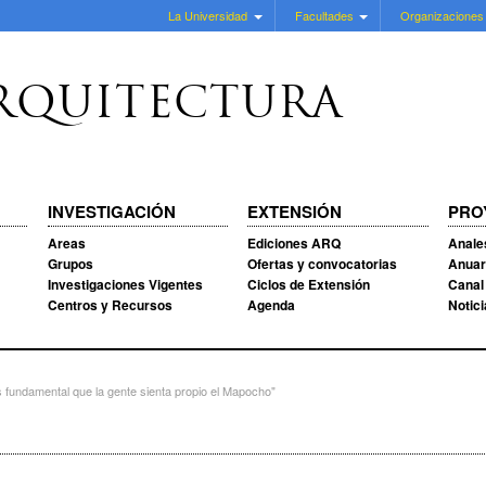
La Universidad
Facultades
Organizaciones
RQUITECTURA
INVESTIGACIÓN
EXTENSIÓN
PRO
Areas
Ediciones ARQ
Anale
Grupos
Ofertas y convocatorias
Anuar
Investigaciones Vigentes
Ciclos de Extensión
Canal
Centros y Recursos
Agenda
Notic
s fundamental que la gente sienta propio el Mapocho"