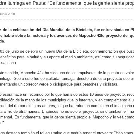
ra Iturriaga en Pauta: "Es fundamental que la gente sienta pr
Junio 2020
z de la celebración del Día Mundial de la Bicicleta, fue entrevistada en
e habló sobre la historia y los avances de Mapocho 42k, proyecto del qu
da.
03 de junio se celebró un nuevo Día de la Bicicleta, conmemoración que bus
eneficios para la salud y su aporte al medio ambiente, así como su seguridad
s sanitaria.
te sentido, Mapocho 42k ha sido uno de los impulsores de la puesta en valor de
ntiago. Sobre esto fue consultada Iturriaga, directora de este proyecto que 
mentando un corredor verde o cicloparque para peatones y ciclistas.
ofesora hace un recorrido por lo que han sido estos 10 años de proyecto, rec
lidación de la mano de los municipios que lo integran, y en complemento a 
edor del río por distintos actores, lo que ha traído un cambio en el imaginari
a al río de otra manera. Entonces no es solo el proyecto, sino también el ima
mental. Es fundamental que la gente sienta propio el Mapocho y lo vea como
n".
iaga destaca también el rol equitativo que podría tener el proyecto: "Hablamos