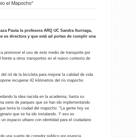
opio el Mapocho"
 Plaza Pauta la profesora ARQ UC Sandra Iturriaga,
e es directora y que está ad portas de cumplir una
ca promover el uso de este medio de transporte por
 frente a otros transportes en el nuevo contexto de
l rol de la bicicleta para mejorar la calidad de vida
propone recuperar 42 kilómetros del río mapocho
ordando la idea nacida en la academia, hasta su
una serie de parques que se han ido implementando
o que tenía la ciudad del mapocho: "La gente hoy se
ginario que se ha ido instalando. Y eso es
 un espacio urbano con identidad para el ciudadano
 de una suerte de corredor público por esencia