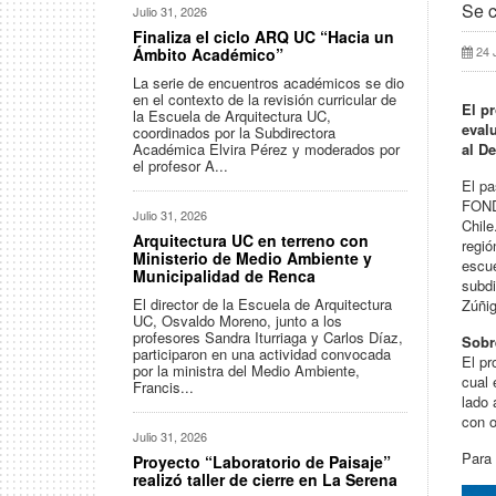
Se c
Julio 31, 2026
Finaliza el ciclo ARQ UC “Hacia un
24 
Ámbito Académico”
La serie de encuentros académicos se dio
en el contexto de la revisión curricular de
El p
la Escuela de Arquitectura UC,
eval
coordinados por la Subdirectora
Académica Elvira Pérez y moderados por
al D
el profesor A...
El pa
FONDE
Julio 31, 2026
Chile
Arquitectura UC en terreno con
regió
Ministerio de Medio Ambiente y
escue
Municipalidad de Renca
subdi
El director de la Escuela de Arquitectura
Zúñig
UC, Osvaldo Moreno, junto a los
profesores Sandra Iturriaga y Carlos Díaz,
Sobr
participaron en una actividad convocada
El pr
por la ministra del Medio Ambiente,
cual 
Francis...
lado 
con o
Julio 31, 2026
Para 
Proyecto “Laboratorio de Paisaje”
realizó taller de cierre en La Serena