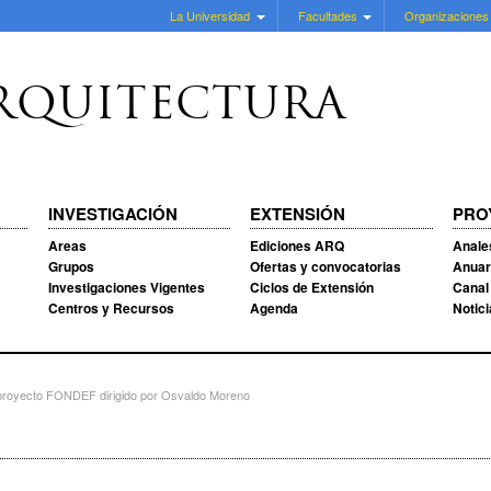
La Universidad
Facultades
Organizaciones
RQUITECTURA
INVESTIGACIÓN
EXTENSIÓN
PRO
Areas
Ediciones ARQ
Anale
Grupos
Ofertas y convocatorias
Anuar
Investigaciones Vigentes
Ciclos de Extensión
Canal
Centros y Recursos
Agenda
Notic
e proyecto FONDEF dirigido por Osvaldo Moreno