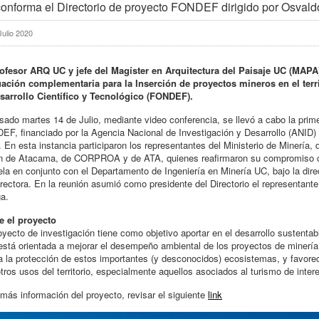
onforma el Directorio de proyecto FONDEF dirigido por Osval
Julio 2020
rofesor ARQ UC y jefe del Magíster en Arquitectura del Paisaje UC (MAPA) 
uación complementaria para la Inserción de proyectos mineros en el terr
esarrollo Científico y Tecnológico (FONDEF).
sado martes 14 de Julio, mediante video conferencia, se llevó a cabo la prime
F, financiado por la Agencia Nacional de Investigación y Desarrollo (ANID) y
. En esta instancia participaron los representantes del Ministerio de Minerí
n de Atacama, de CORPROA y de ATA, quienes reafirmaron su compromiso con 
la en conjunto con el Departamento de Ingeniería en Minería UC, bajo la d
rectora. En la reunión asumió como presidente del Directorio el representant
a.
e el proyecto
oyecto de investigación tiene como objetivo aportar en el desarrollo sustentable
está orientada a mejorar el desempeño ambiental de los proyectos de minería 
a la protección de estos importantes (y desconocidos) ecosistemas, y favoreci
tros usos del territorio, especialmente aquellos asociados al turismo de inter
más información del proyecto, revisar el siguiente
link