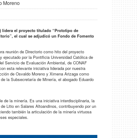
do Moreno
lidera el proyecto titulado “Prototipo de
itorio”, el cual se adjudicó un Fondo de Fomento
ra reunión de Directorio como hito del proyecto
 ejecutado por la Pontificia Universidad Católica de
a, del Servicio de Evaluación Ambiental, de CONAF
esta relevante iniciativa liderada por nuestra
irección de Osvaldo Moreno y Ximena Arizaga como
e de la Subsecretaría de Minería, el abogado Eduardo
 de la minería. Es una iniciativa interdisciplinaria, la
de Litio en Salares Altoandinos, contribuyendo por un
endo también la articulación de la minería virtuosa
eses especiales.