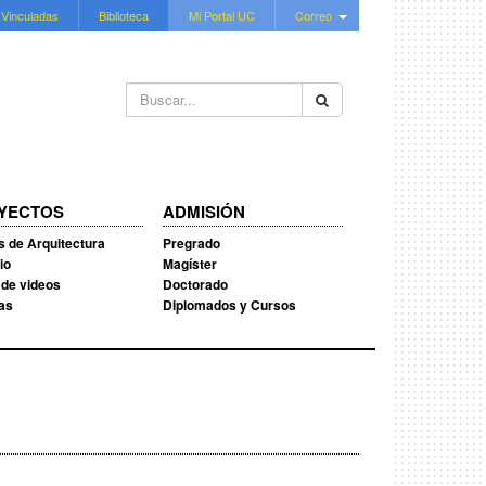
 Vinculadas
Biblioteca
Mi Portal UC
Correo
Buscar...
YECTOS
ADMISIÓN
s de Arquitectura
Pregrado
io
Magíster
 de videos
Doctorado
ias
Diplomados y Cursos