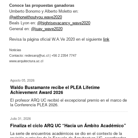
Conoce las propuestas ganadoras
Umberto Bonomo y Alberto Moletto en:
@withorwithoutyou.wave2020
Beals Lyon en:
@highrisevacancy_wave2020
General en:
@iuav_wave2020
Revisa la página oficial W.A.Ve 2020 en el siguiente
link
Noticias
Contacto:
redesarq@uc.cl
| +56 2 2354 7747
www.arquitectura.uc.cl
Agosto 05, 2026
Waldo Bustamante recibe el PLEA Lifetime
Achievement Award 2026
El profesor ARQ UC recibió el excepcional premio en el marco de
la Conferencia PLEA 2026.
Julio 31, 2026
Finaliza el ciclo ARQ UC “Hacia un Ámbito Académico”
La serie de encuentros académicos se dio en el contexto de la
revisión curricular de la Escuela de Arquitectura UC, coordinados