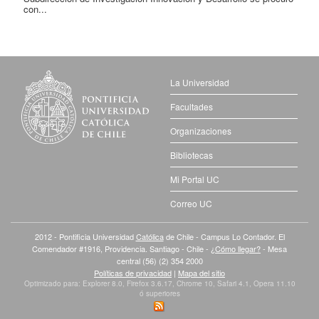
con...
La Universidad
Facultades
Organizaciones
Bibliotecas
Mi Portal UC
Correo UC
2012 - Pontificia Universidad
Católica
de Chile - Campus Lo Contador. El
Comendador #1916, Providencia. Santiago - Chile -
¿Cómo llegar?
- Mesa
central (56) (2) 354 2000
Políticas de privacidad
|
Mapa del sitio
Optimizado para: Explorer 8.0, Firefox 3.6.17, Chrome 10, Safari 4.1, Opera 11.10
ó superiores