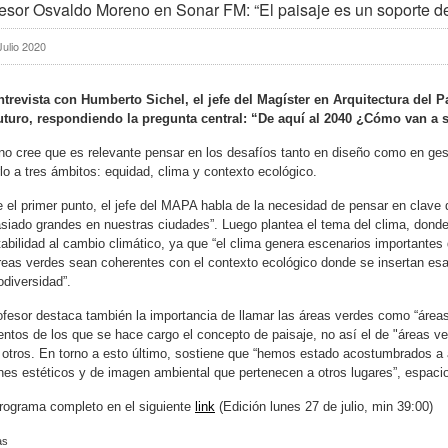
esor Osvaldo Moreno en Sonar FM: “El paisaje es un soporte de
Julio 2020
ntrevista con Humberto Sichel, el jefe del Magíster en Arquitectura del 
futuro, respondiendo la pregunta central: “De aquí al 2040 ¿Cómo van a 
o cree que es relevante pensar en los desafíos tanto en diseño como en ges
rlo a tres ámbitos: equidad, clima y contexto ecológico.
 el primer punto, el jefe del MAPA habla de la necesidad de pensar en clave
iado grandes en nuestras ciudades”. Luego plantea el tema del clima, donde
abilidad al cambio climático, ya que “el clima genera escenarios importantes
reas verdes sean coherentes con el contexto ecológico donde se insertan esas
odiversidad”.
ofesor destaca también la importancia de llamar las áreas verdes como “áreas 
ntos de los que se hace cargo el concepto de paisaje, no así el de "áreas v
 otros. En torno a esto último, sostiene que “hemos estado acostumbrados a a
es estéticos y de imagen ambiental que pertenecen a otros lugares”, espacios 
rograma completo en el siguiente
link
(Edición lunes 27 de julio, min 39:00)
as