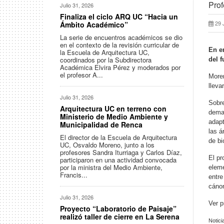
Prof
Julio 31, 2026
Finaliza el ciclo ARQ UC “Hacia un
29 
Ámbito Académico”
La serie de encuentros académicos se dio
en el contexto de la revisión curricular de
En e
la Escuela de Arquitectura UC,
coordinados por la Subdirectora
del 
Académica Elvira Pérez y moderados por
el profesor A...
Moren
lleva
Julio 31, 2026
Sobre
Arquitectura UC en terreno con
demas
Ministerio de Medio Ambiente y
adapt
Municipalidad de Renca
las á
El director de la Escuela de Arquitectura
de bi
UC, Osvaldo Moreno, junto a los
profesores Sandra Iturriaga y Carlos Díaz,
El pr
participaron en una actividad convocada
por la ministra del Medio Ambiente,
eleme
Francis...
entre
cánon
Julio 31, 2026
Ver p
Proyecto “Laboratorio de Paisaje”
realizó taller de cierre en La Serena
Notici