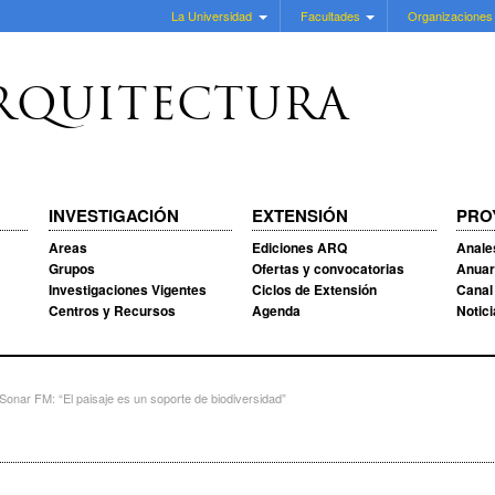
La Universidad
Facultades
Organizaciones
RQUITECTURA
INVESTIGACIÓN
EXTENSIÓN
PRO
Areas
Ediciones ARQ
Anale
Grupos
Ofertas y convocatorias
Anuar
Investigaciones Vigentes
Ciclos de Extensión
Canal
Centros y Recursos
Agenda
Notic
onar FM: “El paisaje es un soporte de biodiversidad”