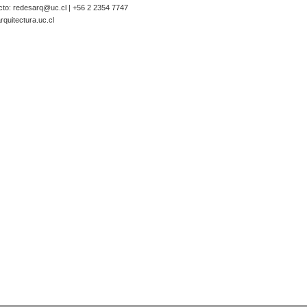
cto:
redesarq@uc.cl
| +56 2 2354 7747
quitectura.uc.cl