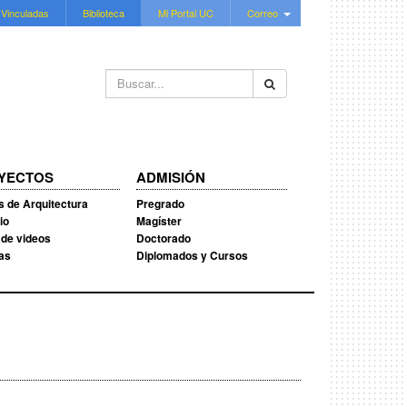
 Vinculadas
Biblioteca
Mi Portal UC
Correo
Buscar...
YECTOS
ADMISIÓN
s de Arquitectura
Pregrado
io
Magíster
 de videos
Doctorado
ias
Diplomados y Cursos