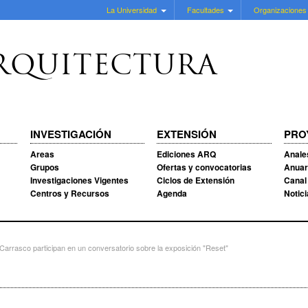
La Universidad
Facultades
Organizaciones
RQUITECTURA
INVESTIGACIÓN
EXTENSIÓN
PRO
Areas
Ediciones ARQ
Anale
Grupos
Ofertas y convocatorias
Anuar
Investigaciones Vigentes
Ciclos de Extensión
Canal
Centros y Recursos
Agenda
Notic
Carrasco participan en un conversatorio sobre la exposición "Reset"