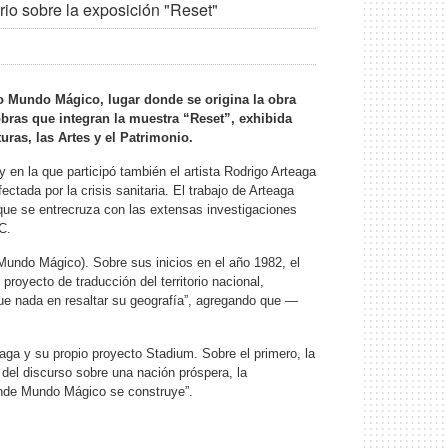
io sobre la exposición "Reset"
o Mundo Mágico, lugar donde se origina la obra
obras que integran la muestra “Reset”, exhibida
uras, las Artes y el Patrimonio.
n la que participó también el artista Rodrigo Arteaga
tada por la crisis sanitaria. El trabajo de Arteaga
que se entrecruza con las extensas investigaciones
C.
 Mundo Mágico). Sobre sus inicios en el año 1982, el
royecto de traducción del territorio nacional,
ue nada en resaltar su geografía”, agregando que —
ga y su propio proyecto Stadium. Sobre el primero, la
del discurso sobre una nación próspera, la
onde Mundo Mágico se construye”.