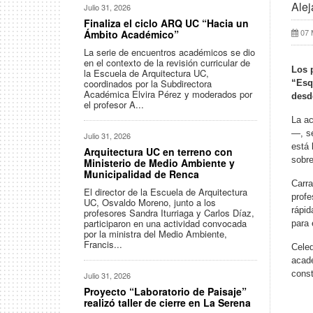
Alej
Julio 31, 2026
Finaliza el ciclo ARQ UC “Hacia un
07 
Ámbito Académico”
La serie de encuentros académicos se dio
en el contexto de la revisión curricular de
Los 
la Escuela de Arquitectura UC,
coordinados por la Subdirectora
“Esq
Académica Elvira Pérez y moderados por
desde
el profesor A...
La ac
—, se
Julio 31, 2026
está 
Arquitectura UC en terreno con
sobre
Ministerio de Medio Ambiente y
Municipalidad de Renca
Carra
El director de la Escuela de Arquitectura
profe
UC, Osvaldo Moreno, junto a los
rápid
profesores Sandra Iturriaga y Carlos Díaz,
participaron en una actividad convocada
para 
por la ministra del Medio Ambiente,
Francis...
Celed
acadé
const
Julio 31, 2026
Proyecto “Laboratorio de Paisaje”
realizó taller de cierre en La Serena