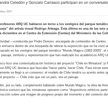
andra Celedón y Gonzalo Carrasco participan en un conversator
Mayo 2021
profesores ARQ UC hablaron en torno a los vestigios del parque temátic
ueje” del artista visual Rodrigo Arteaga. Ésta última es una de las seis 
 diciembre en el Centro de Extensión (Centex) del Ministerio de las Cult
tividad —conducida por Pedro Donoso, encargado de contenidos de Centex, y e
 enmarca dentro de una búsqueda de relevar la exposición que se ha visto afec
basado en los vestigios del parque temático “Mundo Mágico (1983-2000)”, el 
 paisaje, territorio y representación que han realizado los académicos ARQ U
sco hizo una contextualización histórica del proyecto "Chile en Miniatura" (o
sor ARQ UC destaca que buscaba “hacer patria, hacer Chile. Para iniciar este p
amente se llegó a un consenso: el modelo de Chile tendría su acento antes q
el proyecto — Chile más que ser un país, era un paisaje.
ón, por su lado, complementó hablando sobre Mundo Mágico, la obra de Artea
mica sostuvo que las miniaturas operaron como “dispositivos retóricos parte 
rucción sobre una imagen de progreso propio del momento y del contexto d