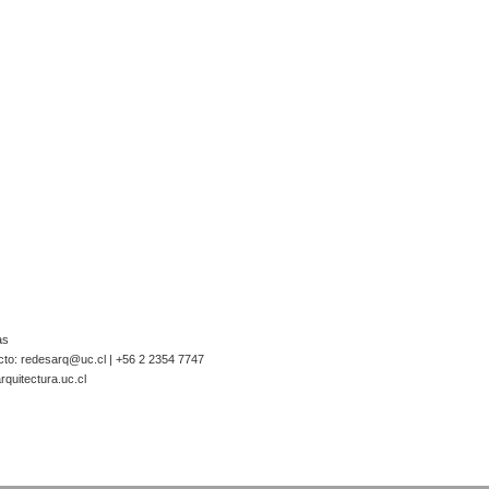
as
cto:
redesarq@uc.cl
| +56 2 2354 7747
quitectura.uc.cl