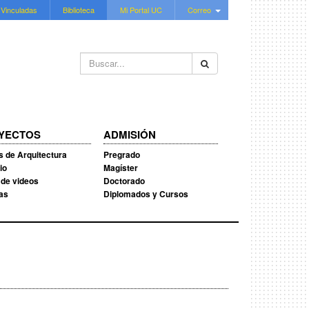
 Vinculadas
Biblioteca
Mi Portal UC
Correo
Buscar...
YECTOS
ADMISIÓN
s de Arquitectura
Pregrado
io
Magíster
 de videos
Doctorado
ias
Diplomados y Cursos