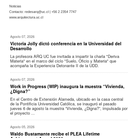
Noticias
Contacto:
redesarq@uc.cl
| +56 2 2354 7747
www.arquitectura.uc.cl
Agosto 07, 2026
Victoria Jolly dictó conferencia en la Universidad del
Desarrollo
La profesora ARQ UC fue invitada a impartir la charla "Deriva
Materia" en el marco del ciclo "Suelo, Oficio y Materia" que
acompaña la Experiencia Detonante II de la UDD.
Agosto 07, 2026
Work in Progress (WIP) inaugura la muestra “Vivienda,
¿Digna?”
En el Centro de Extensión Alameda, ubicado en la casa central
de la Pontificia Universidad Católica, se inauguró el pasado
jueves 6 de agosto la muestra “Vivienda, ¿Digna?”, impulsada por
el proyecto ...
Agosto 05, 2026
Waldo Bustamante recibe el PLEA Lifetime