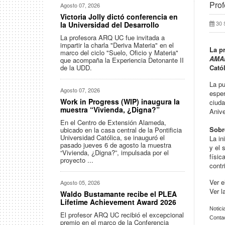
Prof
Agosto 07, 2026
Victoria Jolly dictó conferencia en
30 
la Universidad del Desarrollo
La profesora ARQ UC fue invitada a
impartir la charla "Deriva Materia" en el
La p
marco del ciclo "Suelo, Oficio y Materia"
AMA
que acompaña la Experiencia Detonante II
de la UDD.
Cató
La pu
Agosto 07, 2026
esper
Work in Progress (WIP) inaugura la
ciuda
muestra “Vivienda, ¿Digna?”
Anive
En el Centro de Extensión Alameda,
Sob
ubicado en la casa central de la Pontificia
Universidad Católica, se inauguró el
La in
pasado jueves 6 de agosto la muestra
y el 
“Vivienda, ¿Digna?”, impulsada por el
físic
proyecto ...
contr
Ver e
Agosto 05, 2026
Ver l
Waldo Bustamante recibe el PLEA
Lifetime Achievement Award 2026
Notici
El profesor ARQ UC recibió el excepcional
Conta
premio en el marco de la Conferencia