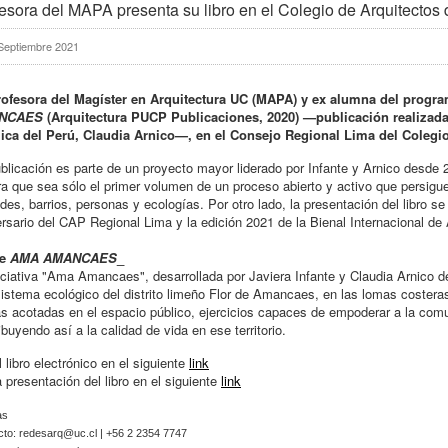
esora del MAPA presenta su libro en el Colegio de Arquitectos
Septiembre 2021
rofesora del Magíster en Arquitectura UC (MAPA) y ex alumna del program
NCAES
(Arquitectura PUCP Publicaciones, 2020) —publicación realizada 
lica del Perú, Claudia Arnico—, en el Consejo Regional Lima del Colegio
blicación es parte de un proyecto mayor liderado por Infante y Arnico desde 
a que sea sólo el primer volumen de un proceso abierto y activo que persigu
des, barrios, personas y ecologías. Por otro lado, la presentación del libro s
rsario del CAP Regional Lima y la edición 2021 de la Bienal Internacional de
re
AMA AMANCAES
_
iciativa "Ama Amancaes", desarrollada por Javiera Infante y Claudia Arnico d
sistema ecológico del distrito limeño Flor de Amancaes, en las lomas costera
as acotadas en el espacio público, ejercicios capaces de empoderar a la comu
ibuyendo así a la calidad de vida en ese territorio.
l libro electrónico en el siguiente
link
a presentación del libro en el siguiente
link
as
cto:
redesarq@uc.cl
| +56 2 2354 7747