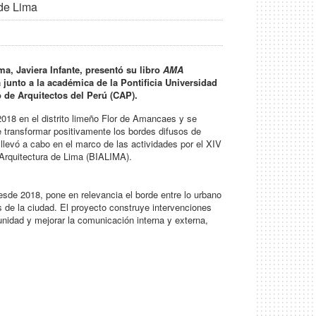
 de Lima
a, Javiera Infante, presentó su libro
AMA
junto a la académica de la Pontificia Universidad
 de Arquitectos del Perú (CAP).
2018 en el distrito limeño Flor de Amancaes y se
e transformar positivamente los bordes difusos de
e llevó a cabo en el marco de las actividades por el XIV
 Arquitectura de Lima (BIALIMA).
esde 2018, pone en relevancia el borde entre lo urbano
s de la ciudad. El proyecto construye intervenciones
nidad y mejorar la comunicación interna y externa,