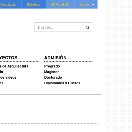
 Vinculadas
Biblioteca
Mi Portal UC
Correo
Buscar...
YECTOS
ADMISIÓN
s de Arquitectura
Pregrado
io
Magíster
 de videos
Doctorado
ias
Diplomados y Cursos