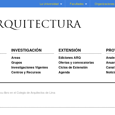
La Universidad
Facultades
Organizaciones
RQUITECTURA
INVESTIGACIÓN
EXTENSIÓN
PRO
Areas
Ediciones ARQ
Anale
Grupos
Ofertas y convocatorias
Anuar
Investigaciones Vigentes
Ciclos de Extensión
Canal
Centros y Recursos
Agenda
Notic
u libro en el Colegio de Arquitectos de Lima