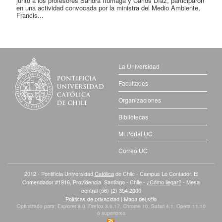
junto a los profesores Sandra Iturriaga y Carlos Díaz, participaron
en una actividad convocada por la ministra del Medio Ambiente,
Francis...
La Universidad
Facultades
Organizaciones
Bibliotecas
Mi Portal UC
Correo UC
2012 - Pontificia Universidad
Católica
de Chile - Campus Lo Contador. El
Comendador #1916, Providencia. Santiago - Chile -
¿Cómo llegar?
- Mesa
central (56) (2) 354 2000
Políticas de privacidad
|
Mapa del sitio
Optimizado para: Explorer 8.0, Firefox 3.6.17, Chrome 10, Safari 4.1, Opera 11.10
ó superiores