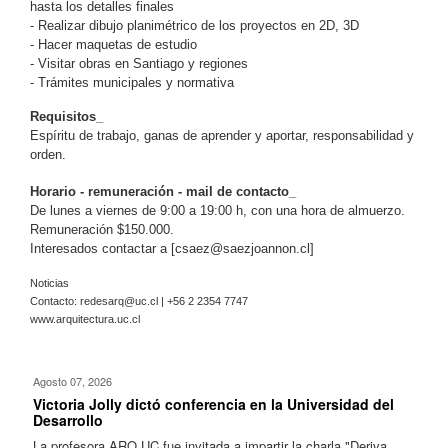
hasta los detalles finales
- Realizar dibujo planimétrico de los proyectos en 2D, 3D
- Hacer maquetas de estudio
- Visitar obras en Santiago y regiones
- Trámites municipales y normativa
Requisitos_
Espíritu de trabajo, ganas de aprender y aportar, responsabilidad y
orden.
Horario - remuneración - mail de contacto_
De lunes a viernes de 9:00 a 19:00 h, con una hora de almuerzo.
Remuneración $150.000.
Interesados contactar a [
csaez@saezjoannon.cl
]
Noticias
Contacto:
redesarq@uc.cl
| +56 2 2354 7747
www.arquitectura.uc.cl
Agosto 07, 2026
Victoria Jolly dictó conferencia en la Universidad del
Desarrollo
La profesora ARQ UC fue invitada a impartir la charla "Deriva