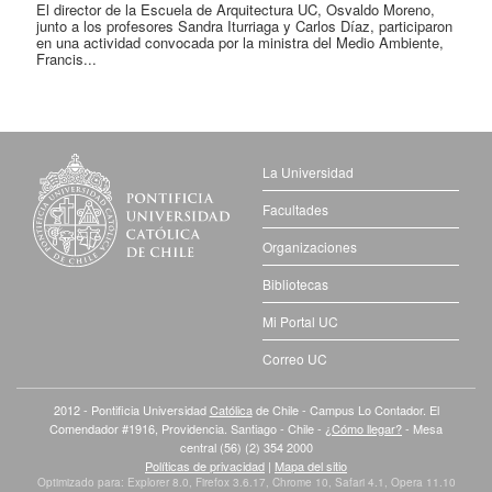
El director de la Escuela de Arquitectura UC, Osvaldo Moreno,
junto a los profesores Sandra Iturriaga y Carlos Díaz, participaron
en una actividad convocada por la ministra del Medio Ambiente,
Francis...
La Universidad
Facultades
Organizaciones
Bibliotecas
Mi Portal UC
Correo UC
2012 - Pontificia Universidad
Católica
de Chile - Campus Lo Contador. El
Comendador #1916, Providencia. Santiago - Chile -
¿Cómo llegar?
- Mesa
central (56) (2) 354 2000
Políticas de privacidad
|
Mapa del sitio
Optimizado para: Explorer 8.0, Firefox 3.6.17, Chrome 10, Safari 4.1, Opera 11.10