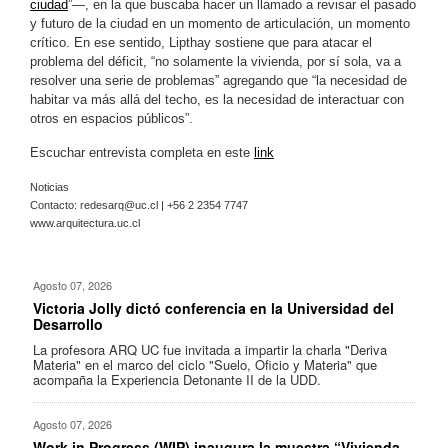
ciudad
”—, en la que buscaba hacer un llamado a revisar el pasado
y futuro de la ciudad en un momento de articulación, un momento
crítico. En ese sentido, Lipthay sostiene que para atacar el
problema del déficit, “no solamente la vivienda, por sí sola, va a
resolver una serie de problemas” agregando que “la necesidad de
habitar va más allá del techo, es la necesidad de interactuar con
otros en espacios públicos”.
Escuchar entrevista completa en este
link
Noticias
Contacto:
redesarq@uc.cl
| +56 2 2354 7747
www.arquitectura.uc.cl
Agosto 07, 2026
Victoria Jolly dictó conferencia en la Universidad del
Desarrollo
La profesora ARQ UC fue invitada a impartir la charla "Deriva
Materia" en el marco del ciclo "Suelo, Oficio y Materia" que
acompaña la Experiencia Detonante II de la UDD.
Agosto 07, 2026
Work in Progress (WIP) inaugura la muestra “Vivienda,