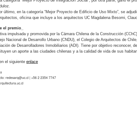
la categoría “Mejor Proyecto de Integración Social”, por otra parte, ganó el p
duloz.
or último, en la categoría “Mejor Proyecto de Edificio de Uso Mixto”, se adju
quitectos, oficina que incluye a los arquitectos UC Magdalena Besomi, Clau
e el premio_
ativa impulsada y promovida por la Cámara Chilena de la Construcción (CChC),
jo Nacional de Desarrollo Urbano (CNDU), el Colegio de Arquitectos de Chile,
ación de Desarrolladores Inmobiliarios (ADI). Tiene por objetivo reconocer, d
ituyen un aporte a las ciudades chilenas y a la calidad de vida de sus habita
n el siguiente
enlace
as
cto:
redesarq@uc.cl
| +56 2 2354 7747
quitectura.uc.cl