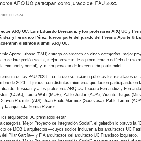
mbros ARQ UC participan como jurado del PAU 2023
Diciembre 2023
irector ARQ UC, Luis Eduardo Bresciani, y los profesores ARQ UC y Pre
ández y Fernando Pérez, fueron parte del jurado del Premio Aporte Urba
ncuentran distintos alumni ARQ UC.
emio Aporte Urbano (PAU) entrega galardones en cinco categorías: mejor proye
cto de integración social; mejor proyecto de equipamiento o edificio de uso 
la comunal y barrial); y, mejor proyecto de intervención patrimonial.
remonia de los PAU 2023 —en la que se hicieron públicos los resultados de e
mbre de 2023. El jurado, con distintos miembros que fueron participando en l
 Eduardo Bresciani y a los profesores ARQ UC Teodoro Fernández y Fernando
stein (CChC); Loreto Wahr (MOP); Pablo Jordan (AOA); Vicente Burgos (Minvu
 Slaven Razmilic (ADI); Juan Pablo Martínez (Socovesa); Pablo Larraín (A
 y la arquitecta Norma Riveros.
 los arquitectos UC premiados están:
la categoría “Mejor Proyecto de Integración Social”, el galardón lo obtuvo l
cto de MOBIL arquitectos —cuyos socios incluyen a los arquitectos UC Patr
 del Pilar García— y FIA arquitectos del arquitecto UC Francisco Izquierdo.