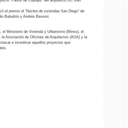
royecto “Patios de Copiapó” del arquitecto UC Iván
dicó el premio el “Núcleo de viviendas San Diego” de
dio Baladrón y Andrés Besomi.
 el Ministerio de Vivienda y Urbanismo (Minvu), el
 la Asociación de Oficinas de Arquitectos (AOA) y la
estacar e incentivar aquellos proyectos que
ntes.