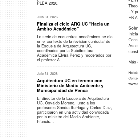
- En 
PLEA 2026.
Theo
- Y p
Julio 31, 2026
EB Ar
Finaliza el ciclo ARQ UC “Hacia un
Ámbito Académico”
Sobr
Inici
La serie de encuentros académicos se dio
Conse
en el contexto de la revisión curricular de
la Escuela de Arquitectura UC,
Asoci
coordinados por la Subdirectora
const
Académica Elvira Pérez y moderados por
el profesor A...
Más e
Notici
Julio 31, 2026
Conta
Arquitectura UC en terreno con
www.ar
Ministerio de Medio Ambiente y
Municipalidad de Renca
El director de la Escuela de Arquitectura
UC, Osvaldo Moreno, junto a los
profesores Sandra Iturriaga y Carlos Díaz,
participaron en una actividad convocada
por la ministra del Medio Ambiente,
Francis...