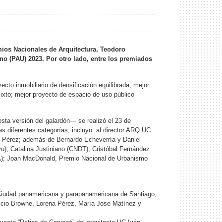
mios Nacionales de Arquitectura, Teodoro
no (PAU) 2023. Por otro lado, entre los premiados
cto inmobiliario de densificación equilibrada; mejor
mixto; mejor proyecto de espacio de uso público
sta versión del galardón— se realizó el 23 de
as diferentes categorías, incluyo: al director ARQ UC
 Pérez; además de Bernardo Echeverría y Daniel
); Catalina Justiniano (CNDT); Cristóbal Fernández
OA); Joan MacDonald, Premio Nacional de Urbanismo
a “Ciudad panamericana y parapanamericana de Santiago,
icio Browne, Lorena Pérez, María Jose Matínez y