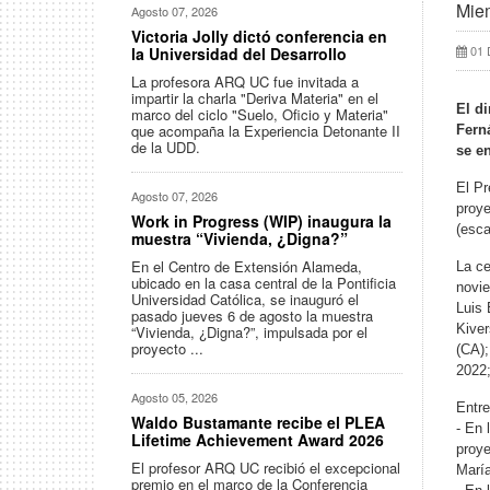
Mie
Agosto 07, 2026
Victoria Jolly dictó conferencia en
01 
la Universidad del Desarrollo
La profesora ARQ UC fue invitada a
impartir la charla "Deriva Materia" en el
El d
marco del ciclo "Suelo, Oficio y Materia"
que acompaña la Experiencia Detonante II
Fern
de la UDD.
se e
El Pr
Agosto 07, 2026
proye
Work in Progress (WIP) inaugura la
(esca
muestra “Vivienda, ¿Digna?”
En el Centro de Extensión Alameda,
La ce
ubicado en la casa central de la Pontificia
novie
Universidad Católica, se inauguró el
Luis
pasado jueves 6 de agosto la muestra
Kiver
“Vivienda, ¿Digna?”, impulsada por el
proyecto ...
(CA);
2022;
Agosto 05, 2026
Entre
Waldo Bustamante recibe el PLEA
- En 
Lifetime Achievement Award 2026
proye
El profesor ARQ UC recibió el excepcional
María
premio en el marco de la Conferencia