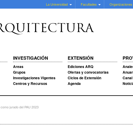
La Universidad
Facultades
Organizaciones
RQUITECTURA
INVESTIGACIÓN
EXTENSIÓN
PRO
Areas
Ediciones ARQ
Anale
Grupos
Ofertas y convocatorias
Anuar
Investigaciones Vigentes
Ciclos de Extensión
Canal
Centros y Recursos
Agenda
Notic
 como jurado del PAU 2023