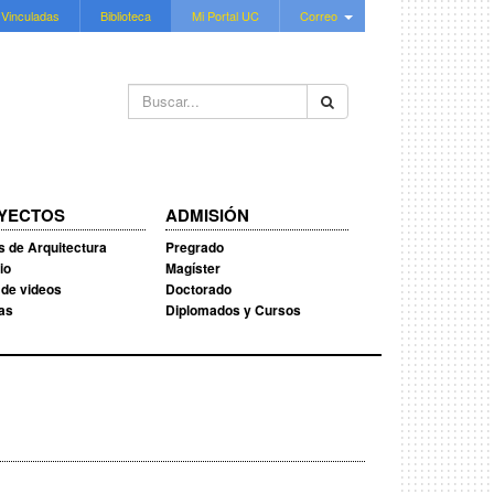
 Vinculadas
Biblioteca
Mi Portal UC
Correo
Buscar...
YECTOS
ADMISIÓN
s de Arquitectura
Pregrado
io
Magíster
 de videos
Doctorado
ias
Diplomados y Cursos