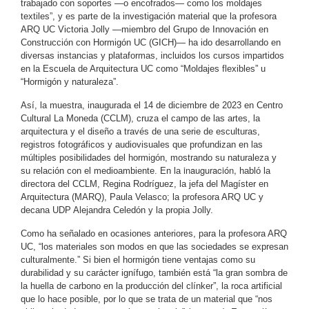
trabajado con soportes —o encofrados— como los moldajes
textiles”, y es parte de la investigación material que la profesora
ARQ UC Victoria Jolly —miembro del Grupo de Innovación en
Construcción con Hormigón UC (GICH)— ha ido desarrollando en
diversas instancias y plataformas, incluidos los cursos impartidos
en la Escuela de Arquitectura UC como “Moldajes flexibles” u
“Hormigón y naturaleza”.
Así, la muestra, inaugurada el 14 de diciembre de 2023 en Centro
Cultural La Moneda (CCLM), cruza el campo de las artes, la
arquitectura y el diseño a través de una serie de esculturas,
registros fotográficos y audiovisuales que profundizan en las
múltiples posibilidades del hormigón, mostrando su naturaleza y
inauguración,
su relación con el medioambiente. En la
habló la
directora del CCLM, Regina Rodríguez, la jefa del Magíster en
Arquitectura (MARQ), Paula Velasco; la profesora ARQ UC y
decana UDP Alejandra Celedón y la propia Jolly.
Como ha señalado en ocasiones anteriores, para la profesora ARQ
UC, “los materiales son modos en que las sociedades se expresan
culturalmente.” Si bien el hormigón tiene ventajas como su
durabilidad y su carácter ignífugo, también está “la gran sombra de
la huella de carbono en la producción del clínker”, la roca artificial
que lo hace posible, por lo que se trata de un material que “nos