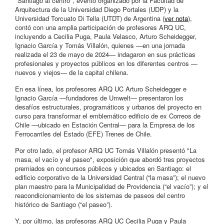
"Santiago al centro", evento organizado por la Facultad de
Arquitectura de la Universidad Diego Portales (UDP) y la
Universidad Torcuato Di Tella (UTDT) de Argentina (
ver nota
),
contó con una amplia participación de profesores ARQ UC,
incluyendo a Cecilia Puga, Paula Velasco, Arturo Scheidegger,
Ignacio García y Tomás Villalón, quienes —en una jornada
realizada el 23 de mayo de 2024— indagaron en sus prácticas
profesionales y proyectos públicos en los diferentes centros —
nuevos y viejos— de la capital chilena.
En esa línea, los profesores ARQ UC Arturo Scheidegger e
Ignacio García —fundadores de Umwelt— presentaron los
desafíos estructurales, programáticos y urbanos del proyecto en
curso para transformar el emblemático edificio de ex Correos de
Chile —ubicado en Estación Central— para la Empresa de los
Ferrocarriles del Estado (EFE) Trenes de Chile.
Por otro lado, el profesor ARQ UC Tomás Villalón presentó "La
masa, el vacío y el paseo", exposición que abordó tres proyectos
premiados en concursos públicos y ubicados en Santiago: el
edificio corporativo de la Universidad Central (“la masa”); el nuevo
plan maestro para la Municipalidad de Providencia (“el vacío”); y el
reacondicionamiento de los sistemas de paseos del centro
histórico de Santiago (“el paseo”).
Y, por último, las profesoras ARQ UC Cecilia Puga y Paula