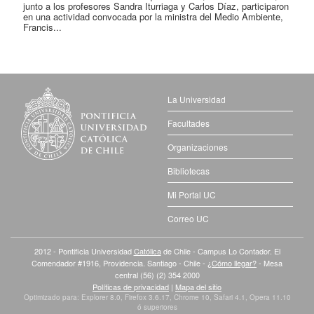
junto a los profesores Sandra Iturriaga y Carlos Díaz, participaron
en una actividad convocada por la ministra del Medio Ambiente,
Francis...
La Universidad
Facultades
Organizaciones
Bibliotecas
Mi Portal UC
Correo UC
2012 - Pontificia Universidad
Católica
de Chile - Campus Lo Contador. El
Comendador #1916, Providencia. Santiago - Chile -
¿Cómo llegar?
- Mesa
central (56) (2) 354 2000
Políticas de privacidad
|
Mapa del sitio
Optimizado para: Explorer 8.0, Firefox 3.6.17, Chrome 10, Safari 4.1, Opera 11.10
ó superiores