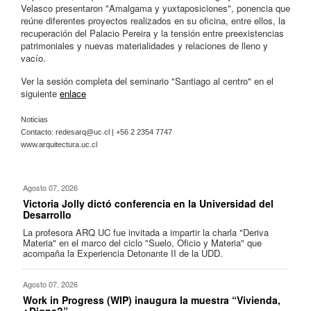
Velasco presentaron "Amalgama y yuxtaposiciones", ponencia que
reúne diferentes proyectos realizados en su oficina, entre ellos, la
recuperación del Palacio Pereira y la tensión entre preexistencias
patrimoniales y nuevas materialidades y relaciones de lleno y
vacío.
Ver la sesión completa del seminario "Santiago al centro" en el
siguiente
enlace
Noticias
Contacto:
redesarq@uc.cl
| +56 2 2354 7747
www.arquitectura.uc.cl
Agosto 07, 2026
Victoria Jolly dictó conferencia en la Universidad del
Desarrollo
La profesora ARQ UC fue invitada a impartir la charla "Deriva
Materia" en el marco del ciclo "Suelo, Oficio y Materia" que
acompaña la Experiencia Detonante II de la UDD.
Agosto 07, 2026
Work in Progress (WIP) inaugura la muestra “Vivienda,
¿Digna?”