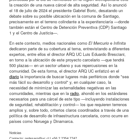
la creación de una nueva cárcel de alta seguridad. Así lo anunció
el 18 de julio de 2024 el presidente Gabriel Boric, desatando un
debate sobre su posible ubicación en la comuna de Santiago,
precisamente en el terreno colindante a la expenitenciaría —donde
también están el Centro de Detención Preventiva (CDP) Santiago
1 y el Centro de Justicia—.
En este contexto, medios nacionales como
El Mercurio
e
Infinita
dedicaron parte de su cobertura al tema, entrevistando a diferentes
expertos, entre ellos el director ARQ UC Luis Eduardo Bresciani,
en torno a la ubicación de este proyecto carcelario —que tendrá
500 plazas— en un sector urbano y sus repercusiones en la
comunidad. De esta forma, el director ARQ UC enfatizó en el
diario
la importancia de buscar lugares más periféricos donde "sea
más fácil su desarrollo y control" y, en cualquier caso, la
necesidad de minimizar las externalidades negativas en las
comunidades, mientras que en la
radio
, ahondó en los estándares
necesarios para una cárcel de este tipo —incluyendo instalaciones
de seguridad, rehabilitación y control— los que requieren terrenos
amplios y, sobre todo, criterios claros coordinados a través de una
política de desarrollo de infraestructura carcelaria, como ocurre en
países como Noruega y Dinamarca.
Noticias
Contacto:
redesarq@uc.cl
| +56 2 2354 7747