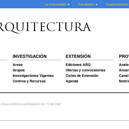
La Universidad
Facultades
Organizaciones
RQUITECTURA
INVESTIGACIÓN
EXTENSIÓN
PRO
Areas
Ediciones ARQ
Anale
Grupos
Ofertas y convocatorias
Anuar
Investigaciones Vigentes
Ciclos de Extensión
Canal
Centros y Recursos
Agenda
Notic
n Duna sobre su participación en “Chile Day”