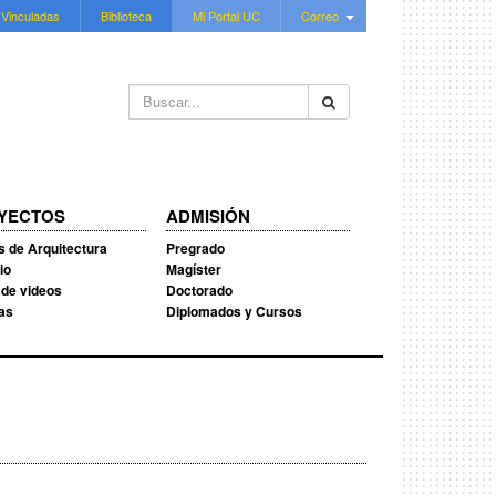
 Vinculadas
Biblioteca
Mi Portal UC
Correo
Buscar...
YECTOS
ADMISIÓN
s de Arquitectura
Pregrado
io
Magíster
 de videos
Doctorado
ias
Diplomados y Cursos