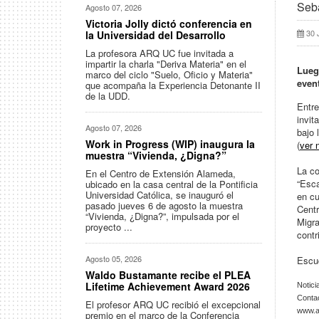
Seba
Agosto 07, 2026
Victoria Jolly dictó conferencia en
30 
la Universidad del Desarrollo
La profesora ARQ UC fue invitada a
impartir la charla "Deriva Materia" en el
Lueg
marco del ciclo "Suelo, Oficio y Materia"
even
que acompaña la Experiencia Detonante II
de la UDD.
Entre
invit
Agosto 07, 2026
bajo 
Work in Progress (WIP) inaugura la
(
ver 
muestra “Vivienda, ¿Digna?”
La co
En el Centro de Extensión Alameda,
“Esca
ubicado en la casa central de la Pontificia
Universidad Católica, se inauguró el
en cu
pasado jueves 6 de agosto la muestra
Centr
“Vivienda, ¿Digna?”, impulsada por el
Migra
proyecto ...
contr
Agosto 05, 2026
Escuc
Waldo Bustamante recibe el PLEA
Lifetime Achievement Award 2026
Notici
Conta
El profesor ARQ UC recibió el excepcional
www.ar
premio en el marco de la Conferencia