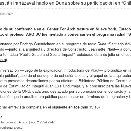
stián Irarrázaval habló en Duna sobre su participación en “Chi
Julio 2024
o de su conferencia en el Center For Architecture en Nueva York, Estado
to, el profesor ARQ UC fue invitado a conversar en el programa radial "S
vistado por Rodrigo Guendelman en el programa de radio
Duna
"Santiago Adic
ado —junto a la arquitecta y directora de Constructo, Jeannette Plaut— a con
la temática “Public Scale and Social Impact”, celebrado durante julio en el es
nota
).
nversación —luego de la explicación introductoria de Plaut— profundizó en la
la pública”, abordó el concepto de cohesión social y el papel de la arquitectu
atro proyectos desarrollados por su oficina: la Biblioteca Pública de Constituc
o de Estimulación Integral Juan Luis Undurraga, y el concurso para las Nueva
ciones de la ONU; cada uno, destacado por su conexión con el contexto y la 
ibución que la arquitectura pública puede hacer en términos de integración y b
har entrevista completa en el siguiente
enlace
(min 13:10)
as
cto:
redesarq@uc.cl
| +56 2 2354 7747
quitectura.uc.cl