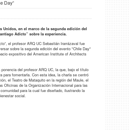
le Day”
s Unidos, en el marco de la segunda edición del
antiago Adicto” sobre la experiencia.
to”, el profesor ARQ UC Sebastián Irarrázaval fue
versar sobre la segunda edición del evento "Chile Day"
pacio expositivo del American Institute of Architects
 ponencia del profesor ARQ UC, la que, bajo el título
ra para fomentarla. Con esta idea, la charla se centró
ión, el Teatro de Mataquito en la región del Maule, el
s Oficinas de la Organización Internacional para las
comunidad para la cual fue diseñado, ilustrando la
ienestar social.