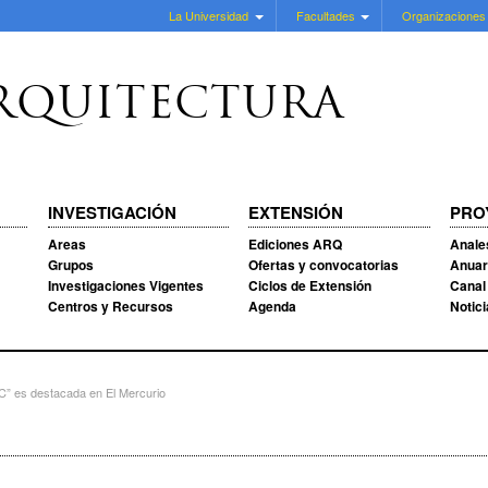
La Universidad
Facultades
Organizaciones
RQUITECTURA
INVESTIGACIÓN
EXTENSIÓN
PRO
Areas
Ediciones ARQ
Anale
Grupos
Ofertas y convocatorias
Anuar
Investigaciones Vigentes
Ciclos de Extensión
Canal
Centros y Recursos
Agenda
Notic
” es destacada en El Mercurio