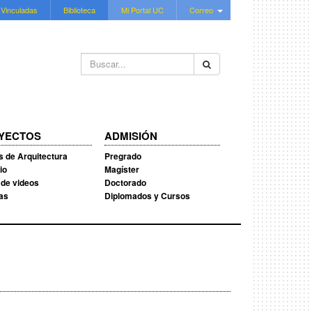
 Vinculadas
Biblioteca
Mi Portal UC
Correo
Buscar...
YECTOS
ADMISIÓN
s de Arquitectura
Pregrado
io
Magíster
 de videos
Doctorado
ias
Diplomados y Cursos