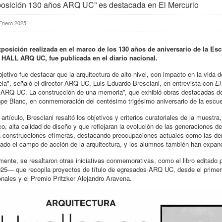
osición 130 años ARQ UC” es destacada en El Mercurio
Enero 2025
xposición realizada en el marco de los 130 años de aniversario de la Es
l HALL ARQ UC, fue publicada en el diario nacional.
bjetivo fue destacar que la arquitectura de alto nivel, con impacto en la vida
la", señaló el director ARQ UC, Luis Eduardo Bresciani, en entrevista con
El
ARQ UC. La construcción de una memoria”, que exhibió obras destacadas de 
ppe Blanc, en conmemoración del centésimo trigésimo aniversario de la escue
 artículo, Bresciani resaltó los objetivos y criterios curatoriales de la muest
co, alta calidad de diseño y que reflejaran la evolución de las generaciones
 construcciones efímeras, destacando preocupaciones actuales como las dem
ado el campo de acción de la arquitectura, y los alumnos también han expan
mente, se resaltaron otras iniciativas conmemorativas, como el libro editad
25— que recopila proyectos de título de egresados ARQ UC, desde el primero
nales y el Premio Pritzker Alejandro Aravena.