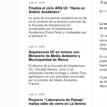
“Exp
Julio 31, 2026
Finaliza el ciclo ARQ UC “Hacia un
19 
Ámbito Académico”
La serie de encuentros académicos se dio
en el contexto de la revisión curricular de
La e
la Escuela de Arquitectura UC,
en e
coordinados por la Subdirectora
Académica Elvira Pérez y moderados por
el profesor A...
"El o
escue
años 
Julio 31, 2026
Phili
Arquitectura UC en terreno con
Ministerio de Medio Ambiente y
En el
Municipalidad de Renca
públi
hasta
El director de la Escuela de Arquitectura
UC, Osvaldo Moreno, junto a los
ampli
profesores Sandra Iturriaga y Carlos Díaz,
participaron en una actividad convocada
Final
por la ministra del Medio Ambiente,
de 20
Francis...
Nacio
Julio 31, 2026
Proyecto “Laboratorio de Paisaje”
realizó taller de cierre en La Serena