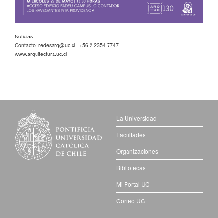
Noticias
Contacto:
redesarq@uc.cl
| +56 2 2354 7747
www.arquitectura.uc.cl
La Universidad
Facultades
Organizaciones
Bibliotecas
Mi Portal UC
Correo UC