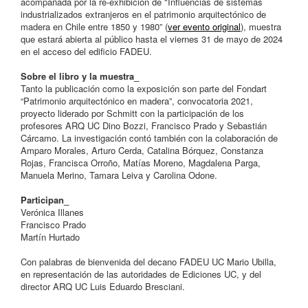
acompañada por la re-exhibición de "Influencias de sistemas
industrializados extranjeros en el patrimonio arquitectónico de
madera en Chile entre 1850 y 1980” (
ver evento original
), muestra
que estará abierta al público hasta el viernes 31 de mayo de 2024
en el acceso del edificio FADEU.
Sobre el libro y la muestra_
Tanto la publicación como la exposición son parte del Fondart
“Patrimonio arquitectónico en madera”, convocatoria 2021,
proyecto liderado por Schmitt con la participación de los
profesores ARQ UC Dino Bozzi, Francisco Prado y Sebastián
Cárcamo. La investigación contó también con la colaboración de
Amparo Morales, Arturo Cerda, Catalina Bórquez, Constanza
Rojas, Francisca Orroño, Matías Moreno, Magdalena Parga,
Manuela Merino, Tamara Leiva y Carolina Odone.
Participan_
Verónica Illanes
Francisco Prado
Martín Hurtado
Con palabras de bienvenida del decano FADEU UC Mario Ubilla,
en representación de las autoridades de Ediciones UC, y del
director ARQ UC Luis Eduardo Bresciani.