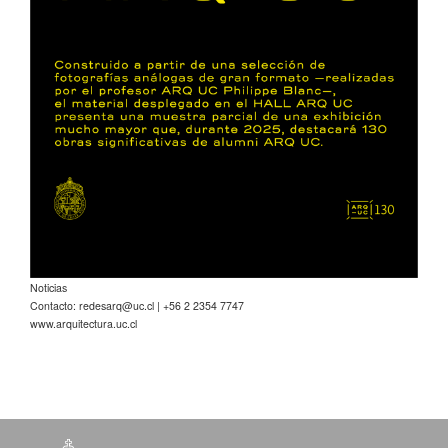
Noticias
Contacto:
redesarq@uc.cl
| +56 2 2354 7747
www.arquitectura.uc.cl