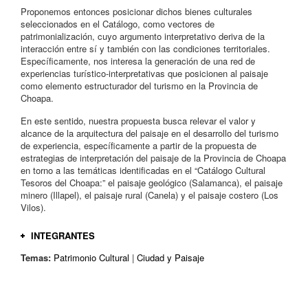
Proponemos entonces posicionar dichos bienes culturales
seleccionados en el Catálogo, como vectores de
patrimonialización, cuyo argumento interpretativo deriva de la
interacción entre sí y también con las condiciones territoriales.
Específicamente, nos interesa la generación de una red de
experiencias turístico-interpretativas que posicionen al paisaje
como elemento estructurador del turismo en la Provincia de
Choapa.
En este sentido, nuestra propuesta busca relevar el valor y
alcance de la arquitectura del paisaje en el desarrollo del turismo
de experiencia, específicamente a partir de la propuesta de
estrategias de interpretación del paisaje de la Provincia de Choapa
en torno a las temáticas identificadas en el “Catálogo Cultural
Tesoros del Choapa:” el paisaje geológico (Salamanca), el paisaje
minero (Illapel), el paisaje rural (Canela) y el paisaje costero (Los
Vilos).
INTEGRANTES
Temas:
Patrimonio Cultural
|
Ciudad y Paisaje
Lía Aliaga
Arquitecta y Magíster en Arquitectura UC (2011). Se desempeña
en actividades profesionales y docentes en temáticas de territorio,
cultura y paisaje en el MAPA UC y en la Universidad Diego