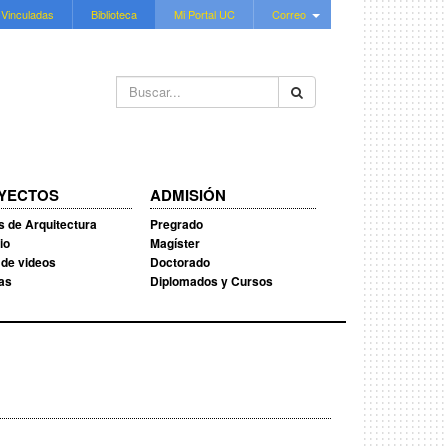
 Vinculadas
Biblioteca
Mi Portal UC
Correo
Buscar...
YECTOS
ADMISIÓN
s de Arquitectura
Pregrado
io
Magíster
 de videos
Doctorado
ias
Diplomados y Cursos