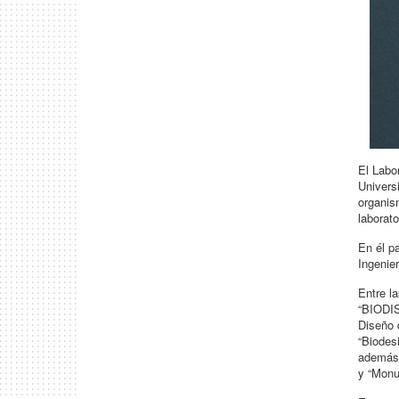
El Labor
Univers
organis
laborat
En él p
Ingenie
Entre la
“BIODIS
Diseño 
“Biodes
además 
y “Monu