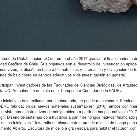
atorio de Biofabricación UC se forma el año 2017 gracias al financiamiento de 
idad Católica de Chile. Sus objetivos son el desarrollo de investigación aplic
mos vivos, el diseño en base a biomateriales y la creación y divulgación de t
orios de bajo costo en centros educativos y de investigación en general.
articipan investigadores de las Facultades de Ciencias Biológicas, de Arquit
ría UC. Actualmente se aloja en el Campus Lo Contador de la FADEU.
s iniciativas desarrolladas por el laboratorio, se puede mencionar el Seminario
EÑO fabricación de nuevos materiales sustentables” (2016), ambos con finan
de sistemas constructivos de código abierto a partir de hongos nativos” (2017
ign: Diseño de sistemas constructivos a partir de hongos nativos” financiado 
de las iniciativas “Desarrollo de bloque estructural de micelio de hongo para
mento Abierto. Escultura de micelio a gran escala para habitar el futuro”, c