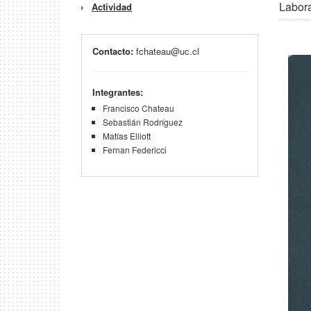
Labora
Actividad
Contacto:
fchateau@uc.cl
Integrantes:
Francisco Chateau
Sebastián Rodríguez
Matías Elliott
Fernan Federicci