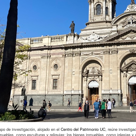
upo de investigación, alojado en el
Centro del Patrimonio UC
, reúne investiga
muebles, como esculturas y reliquias; los bienes inmuebles, como iglesias y ca