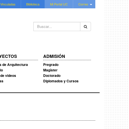
 Vinculadas
Biblioteca
Mi Portal UC
Correo
Buscar...
YECTOS
ADMISIÓN
s de Arquitectura
Pregrado
io
Magíster
 de videos
Doctorado
ias
Diplomados y Cursos