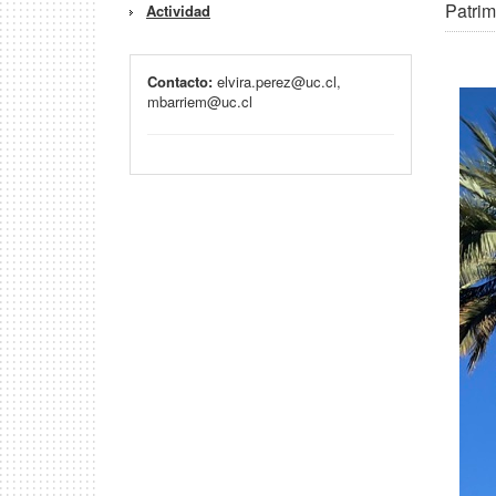
Patrim
Actividad
Contacto:
elvira.perez@uc.cl,
mbarriem@uc.cl