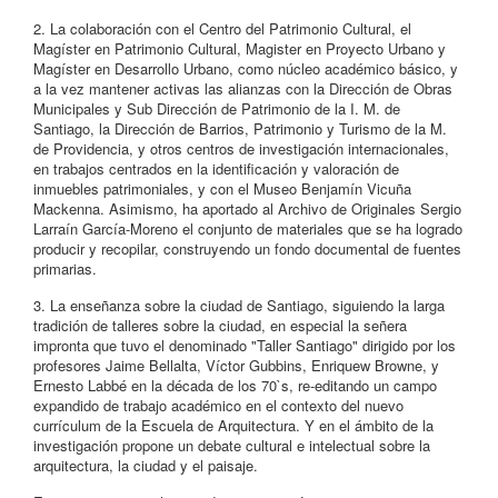
2. La colaboración con el Centro del Patrimonio Cultural, el
Magíster en Patrimonio Cultural, Magister en Proyecto Urbano y
Magíster en Desarrollo Urbano, como núcleo académico básico, y
a la vez mantener activas las alianzas con la Dirección de Obras
Municipales y Sub Dirección de Patrimonio de la I. M. de
Santiago, la Dirección de Barrios, Patrimonio y Turismo de la M.
de Providencia, y otros centros de investigación internacionales,
en trabajos centrados en la identificación y valoración de
inmuebles patrimoniales, y con el Museo Benjamín Vicuña
Mackenna. Asimismo, ha aportado al Archivo de Originales Sergio
Larraín García-Moreno el conjunto de materiales que se ha logrado
producir y recopilar, construyendo un fondo documental de fuentes
primarias.
3. La enseñanza sobre la ciudad de Santiago, siguiendo la larga
tradición de talleres sobre la ciudad, en especial la señera
impronta que tuvo el denominado "Taller Santiago" dirigido por los
profesores Jaime Bellalta, Víctor Gubbins, Enriquew Browne, y
Ernesto Labbé en la década de los 70`s, re-editando un campo
expandido de trabajo académico en el contexto del nuevo
currículum de la Escuela de Arquitectura. Y en el ámbito de la
investigación propone un debate cultural e intelectual sobre la
arquitectura, la ciudad y el paisaje.