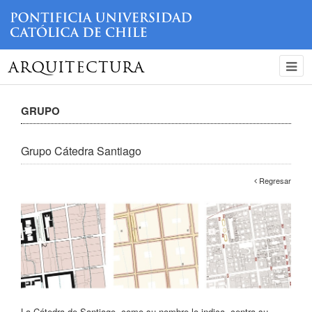
ARQUITECTURA
GRUPO
Grupo Cátedra Santiago
Regresar
La Cátedra de Santiago, como su nombre lo indica, centra su