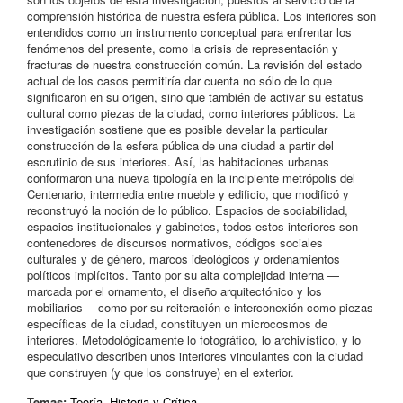
comprensión histórica de nuestra esfera pública. Los interiores son
entendidos como un instrumento conceptual para enfrentar los
fenómenos del presente, como la crisis de representación y
fracturas de nuestra construcción común. La revisión del estado
actual de los casos permitiría dar cuenta no sólo de lo que
significaron en su origen, sino que también de activar su estatus
cultural como piezas de la ciudad, como interiores públicos. La
investigación sostiene que es posible develar la particular
construcción de la esfera pública de una ciudad a partir del
escrutinio de sus interiores. Así, las habitaciones urbanas
conformaron una nueva tipología en la incipiente metrópolis del
Centenario, intermedia entre mueble y edificio, que modificó y
reconstruyó la noción de lo público. Espacios de sociabilidad,
espacios institucionales y gabinetes, todos estos interiores son
contenedores de discursos normativos, códigos sociales
culturales y de género, marcos ideológicos y ordenamientos
políticos implícitos. Tanto por su alta complejidad interna —
marcada por el ornamento, el diseño arquitectónico y los
mobiliarios— como por su reiteración e interconexión como piezas
específicas de la ciudad, constituyen un microcosmos de
interiores. Metodológicamente lo fotográfico, lo archivístico, y lo
especulativo describen unos interiores vinculantes con la ciudad
que construyen (y que los construye) en el exterior.
Temas:
Teoría, Historia y Crítica