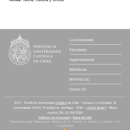
La Universidad
Facultades
Organizaciones
Bibliotecas
Mi Portal UC
Correo UC
2012 - Pontificia Universidad
Católica
de Chile - Campus Lo Contador. El
Comendador #1916, Providencia. Santiago - Chile -
¿Cómo llegar?
- Mesa
central (56) (2) 354 2000
Políticas de privacidad
|
Mapa del sitio
Optimizado para: Explorer 8.0, Firefox 3.6.17, Chrome 10, Safari 4.1, Opera 11.10
ó superiores