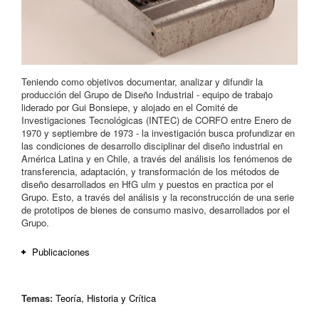
Teniendo como objetivos documentar, analizar y difundir la
producción del Grupo de Diseño Industrial - equipo de trabajo
liderado por Gui Bonsiepe, y alojado en el Comité de
Investigaciones Tecnológicas (INTEC) de CORFO entre Enero de
1970 y septiembre de 1973 - la investigación busca profundizar en
las condiciones de desarrollo disciplinar del diseño industrial en
América Latina y en Chile, a través del análisis los fenómenos de
transferencia, adaptación, y transformación de los métodos de
diseño desarrollados en HfG ulm y puestos en practica por el
Grupo. Esto, a través del análisis y la reconstrucción de una serie
de prototipos de bienes de consumo masivo, desarrollados por el
Grupo.
Publicaciones
Fernando Portal. Diseño y desarrollo en las periferias del
capitalismo. Transferencias metodológicas entre Hfg-Ulm y el
Temas:
Teoría, Historia y Crítica
grupo de diseño del INTEC. Revista Chlena de Diseño. RCHD: