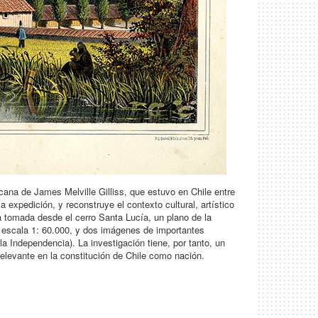
cana de James Melville Gilliss, que estuvo en Chile entre
 expedición, y reconstruye el contexto cultural, artístico
 tomada desde el cerro Santa Lucía, un plano de la
a escala 1: 60.000, y dos imágenes de importantes
 Independencia). La investigación tiene, por tanto, un
 relevante en la constitución de Chile como nación.
as de la periferia, 18361875. Revista Estudios del