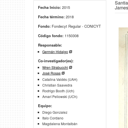
Santia
James 
Fecha Inicio:
2015
Fecha término:
2018
Fondo:
Fondecyt Regular - CONICYT
Código fondo:
1150308
Responsable:
Germán Hidalgo
Co-investigador(es):
Wren Strabucchi
José Rosas
Catalina Valdés (UAH)
Christian Saavedra
Rodrigo Booth (Uch)
Amarí Peliowski (UCh)
Equipo:
Diego Gonzalez
Italo Cordano
Magdalena Montalbán