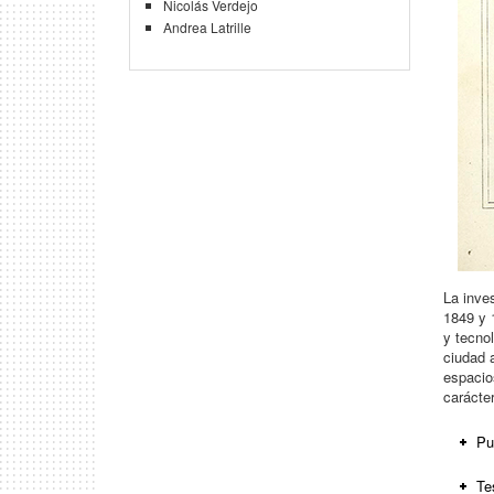
Nicolás Verdejo
Andrea Latrille
La inve
1849 y 
y tecno
ciudad 
espacio
carácter
Pu
Te
José 