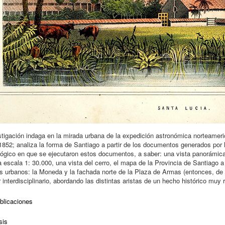
stigación indaga en la mirada urbana de la expedición astronómica norteameri
1852; analiza la forma de Santiago a partir de los documentos generados por la
lógico en que se ejecutaron estos documentos, a saber: una vista panorámica
a escala 1: 30.000, una vista del cerro, el mapa de la Provincia de Santiago 
s urbanos: la Moneda y la fachada norte de la Plaza de Armas (entonces, de la
 interdisciplinario, abordando las distintas aristas de un hecho histórico muy
blicaciones
sis
Rosas, Wren Strabucchi, Pilar Fernández. Santiago, Ciudad Capital: Las form