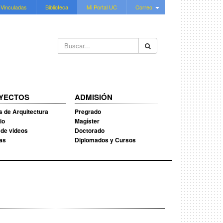
 Vinculadas
Biblioteca
Mi Portal UC
Correo
Buscar...
YECTOS
ADMISIÓN
s de Arquitectura
Pregrado
io
Magíster
 de videos
Doctorado
ias
Diplomados y Cursos