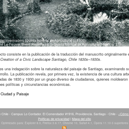
ecto consiste en la publicación de la traducción del manuscrito originalmente 
 Creation of a Civic Landscape Santiago, Chile 1830s–1930s
.
o es una indagación sobre la naturaleza del paisaje de Santiago, examinando s
rollo. La publicación revela, por primera vez, la existencia de una cultura arb
adas de 1830 y 1930 por un grupo diverso de ciudadanos, quienes moldearon u
nes políticas y circunstancias económicas.
:
Ciudad y Paisaje
 Chile - Campus Lo Contador. El Comendador #1916, Providencia. Santiago - Chile -
¿Cómo 
Políticas de privacidad
|
Mapa del sitio
Optimizado para: Explorer 8.0, Firefox 3.6.17, Chrome 10, Safari 4.1, Opera 11.10 ó superiores