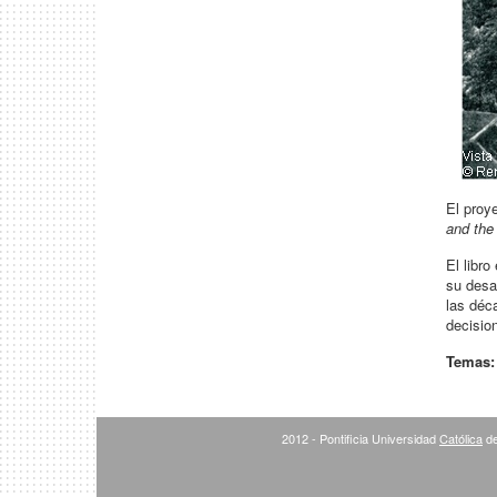
El proy
and the
El libr
su desar
las déc
decisio
Temas
2012 - Pontificia Universidad
Católica
de