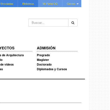
 Vinculadas
Biblioteca
Mi Portal UC
Correo
Buscar...
YECTOS
ADMISIÓN
s de Arquitectura
Pregrado
io
Magíster
 de videos
Doctorado
ias
Diplomados y Cursos